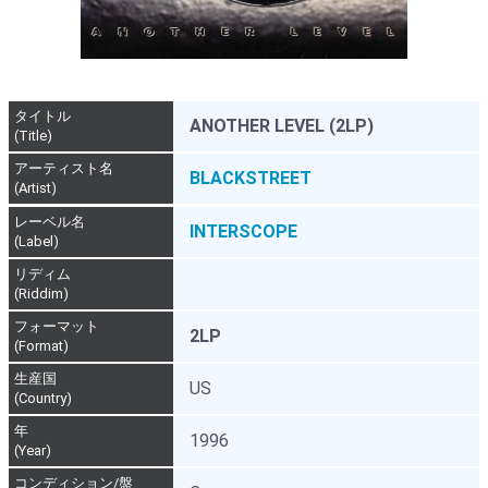
タイトル
ANOTHER LEVEL (2LP)
(Title)
アーティスト名
BLACKSTREET
(Artist)
レーベル名
INTERSCOPE
(Label)
リディム
(Riddim)
フォーマット
2LP
(Format)
生産国
US
(Country)
年
1996
(Year)
コンディション/盤