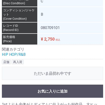
C
(Disc Condition)
コンディション/ジャケ
B
ット
(Cover Condition)
レコードID
080709101
(Record ID)
販売価格
¥ 2,750
税込
(Price)
関連カテゴリ
HIP HOP/R&B
店舗
再入荷
ただいま品切れ中です
お気に入りに追加
1stよりも全体がミディアムに仕上がった好作品、大ヒッ