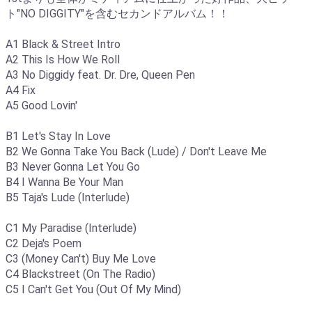
ト"NO DIGGITY"を含むセカンドアルバム！！
A1 Black & Street Intro
A2 This Is How We Roll
A3 No Diggidy feat. Dr. Dre, Queen Pen
A4 Fix
A5 Good Lovin'
B1 Let's Stay In Love
B2 We Gonna Take You Back (Lude) / Don't Leave Me
B3 Never Gonna Let You Go
B4 I Wanna Be Your Man
B5 Taja's Lude (Interlude)
C1 My Paradise (Interlude)
C2 Deja's Poem
C3 (Money Can't) Buy Me Love
C4 Blackstreet (On The Radio)
C5 I Can't Get You (Out Of My Mind)