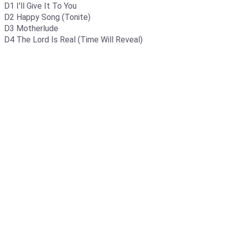
D1 I'll Give It To You
D2 Happy Song (Tonite)
D3 Motherlude
D4 The Lord Is Real (Time Will Reveal)