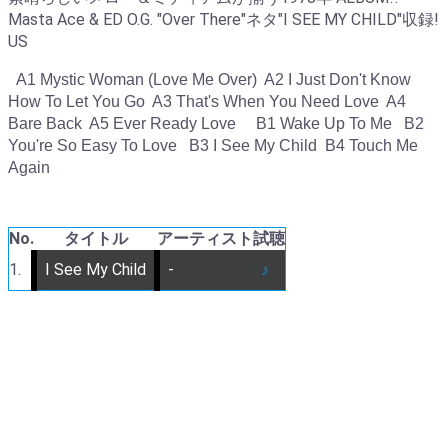
Masta Ace & ED O.G. "Over There"ネタ"I SEE MY CHILD"収録!
US
  A1 Mystic Woman (Love Me Over)  A2 I Just Don't Know 
How To Let You Go  A3 That's When You Need Love  A4 
Bare Back  A5 Ever Ready Love     B1 Wake Up To Me   B2 
You're So Easy To Love   B3 I See My Child  B4 Touch Me 
Again  
No.
タイトル
アーティスト
試聴
1.
I See My Child
-
♪