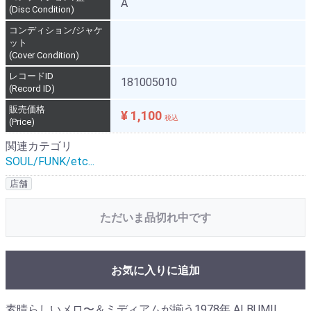
A
(Disc Condition)
コンディション/ジャケ
ット
(Cover Condition)
レコードID
181005010
(Record ID)
販売価格
¥ 1,100
税込
(Price)
関連カテゴリ
SOUL/FUNK/etc...
店舗
ただいま品切れ中です
お気に入りに追加
素晴らしいメロ〜＆ミディアムが揃う1978年 ALBUM!!