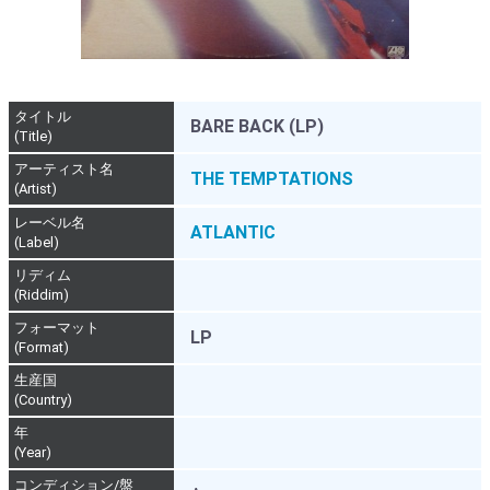
タイトル
BARE BACK (LP)
(Title)
アーティスト名
THE TEMPTATIONS
(Artist)
レーベル名
ATLANTIC
(Label)
リディム
(Riddim)
フォーマット
LP
(Format)
生産国
(Country)
年
(Year)
コンディション/盤