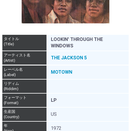
タイトル
LOOKIN' THROUGH THE
(Title)
WINDOWS
アーティスト名
THE JACKSON 5
(Artist)
レーベル名
MOTOWN
(Label)
リディム
(Riddim)
フォーマット
LP
(Format)
生産国
US
(Country)
年
1972
(Year)