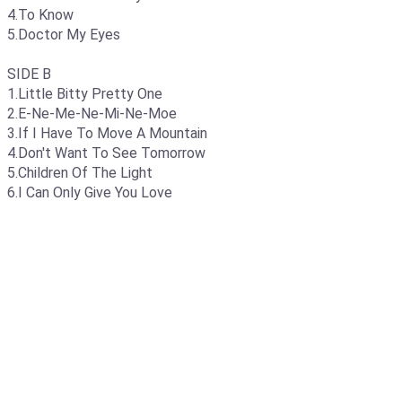
4.To Know
5.Doctor My Eyes
SIDE B
1.Little Bitty Pretty One
2.E-Ne-Me-Ne-Mi-Ne-Moe
3.If I Have To Move A Mountain
4.Don't Want To See Tomorrow
5.Children Of The Light
6.I Can Only Give You Love