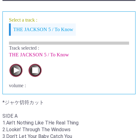
Select a track :
THE JACKSON 5 / To Know
Track selected
:
THE JACKSON 5 / To Know
volume :
*ジャケ切符カット
SIDE A
1.Ain't Nothing Like THe Real Thing
2.Lookin' Through The Windows
3.Don't Let Your Baby Catch You