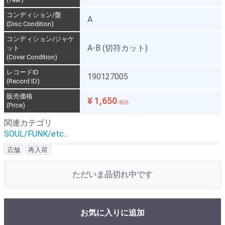
コンディション/盤
A
(Disc Condition)
コンディション/ジャケ
A-B (切符カット)
ット
(Cover Condition)
レコードID
190127005
(Record ID)
販売価格
¥ 1,650
税込
(Price)
関連カテゴリ
SOUL/FUNK/etc...
店舗
再入荷
ただいま品切れ中です
お気に入りに追加