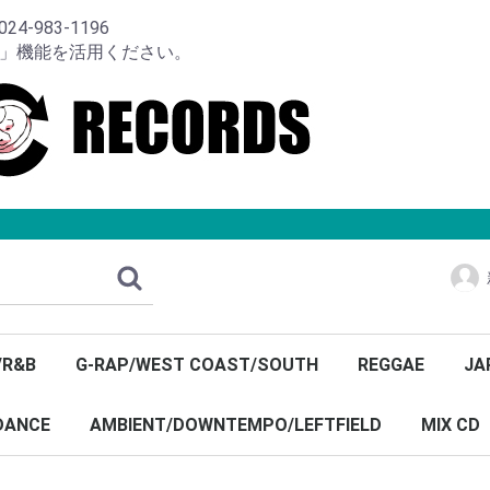
-983-1196
り」機能を活用ください。
/R&B
G-RAP/WEST COAST/SOUTH
REGGAE
JA
DANCE
AMBIENT/DOWNTEMPO/LEFTFIELD
MIX CD