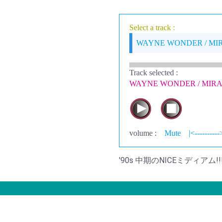
Select a track :
WAYNE WONDER / MI
Track selected
:
WAYNE WONDER / MIR
volume :
Mute
|<----------
'90s 中期のNICEミディアム!!