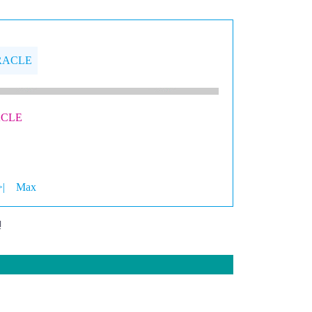
RACLE
ACLE
>|
Max
!