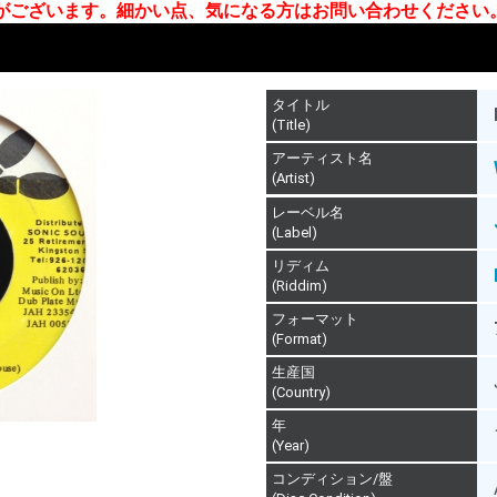
合がございます。細かい点、気になる方はお問い合わせください
タイトル
(Title)
アーティスト名
(Artist)
レーベル名
(Label)
リディム
(Riddim)
フォーマット
(Format)
生産国
(Country)
年
(Year)
コンディション/盤