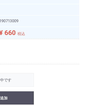
190713009
¥ 660
税込
中です
追加