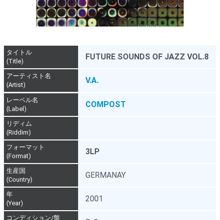
タイトル
FUTURE SOUNDS OF JAZZ VOL.8
(Title)
アーティスト名
V.A.
(Artist)
レーベル名
COMPOST
(Label)
リディム
(Riddim)
フォーマット
3LP
(Format)
生産国
GERMANAY
(Country)
年
2001
(Year)
コンディション/盤