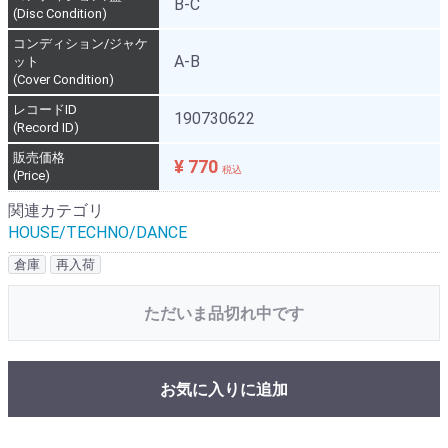
B-C
(Disc Condition)
コンディション/ジャケ
A-B
ット
(Cover Condition)
レコードID
190730622
(Record ID)
販売価格
¥ 770
税込
(Price)
関連カテゴリ
HOUSE/TECHNO/DANCE
倉庫
再入荷
ただいま品切れ中です
お気に入りに追加