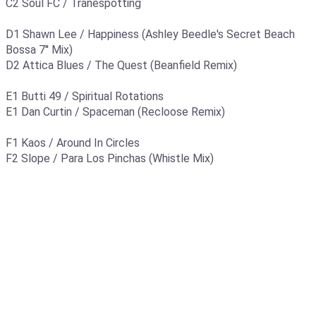
C2 Soul FC / Tranespotting
D1 Shawn Lee / Happiness (Ashley Beedle's Secret Beach
Bossa 7'' Mix)
D2 Attica Blues / The Quest (Beanfield Remix)
E1 Butti 49 / Spiritual Rotations
E1 Dan Curtin / Spaceman (Recloose Remix)
F1 Kaos / Around In Circles
F2 Slope / Para Los Pinchas (Whistle Mix)