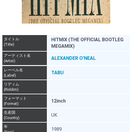
タイトル
HITMIX (THE OFFICIAL BOOTLEG
(Title)
MEGAMIX)
アーティスト名
ALEXANDER O'NEAL
(Artist)
レーベル名
TABU
(Label)
リディム
(Riddim)
フォーマット
12inch
(Format)
生産国
UK
(Country)
年
1989
(Year)