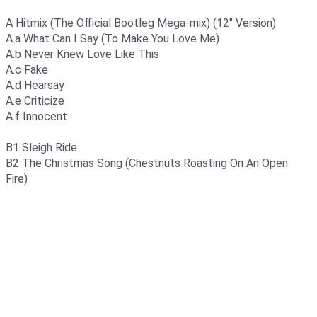
A Hitmix (The Official Bootleg Mega-mix) (12" Version)
A.a What Can I Say (To Make You Love Me)
A.b Never Knew Love Like This
A.c Fake
A.d Hearsay
A.e Criticize
A.f Innocent
B1 Sleigh Ride
B2 The Christmas Song (Chestnuts Roasting On An Open
Fire)