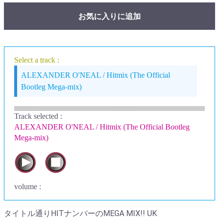
お気に入りに追加
Select a track :
ALEXANDER O'NEAL / Hitmix (The Official
Bootleg Mega-mix)
Track selected
:
ALEXANDER O'NEAL / Hitmix (The Official Bootleg
Mega-mix)
volume :
タイトル通りHITナンバーのMEGA MIX!! UK