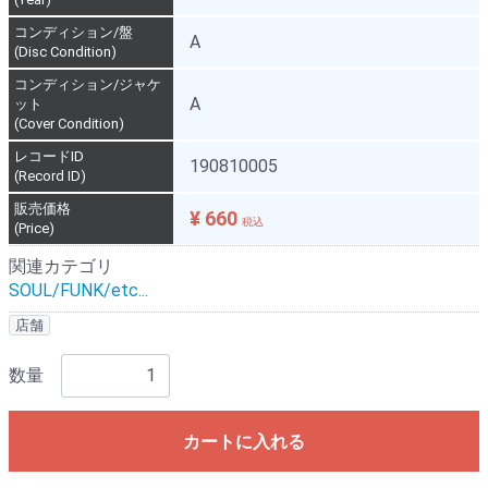
コンディション/盤
A
(Disc Condition)
コンディション/ジャケ
A
ット
(Cover Condition)
レコードID
190810005
(Record ID)
販売価格
¥ 660
税込
(Price)
関連カテゴリ
SOUL/FUNK/etc...
店舗
数量
カートに入れる