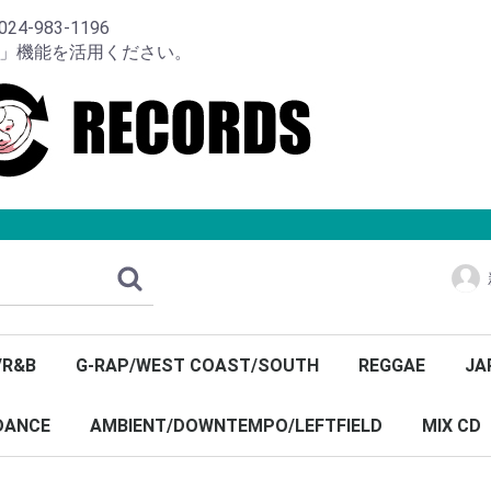
-983-1196
り」機能を活用ください。
/R&B
G-RAP/WEST COAST/SOUTH
REGGAE
JA
DANCE
AMBIENT/DOWNTEMPO/LEFTFIELD
MIX CD