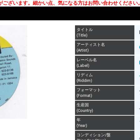
合がございます。細かい点、気になる方はお問い合わせください
タイトル
(Title)
アーティスト名
(Artist)
レーベル名
(Label)
リディム
(Riddim)
フォーマット
(Format)
生産国
(Country)
年
(Year)
コンディション/盤