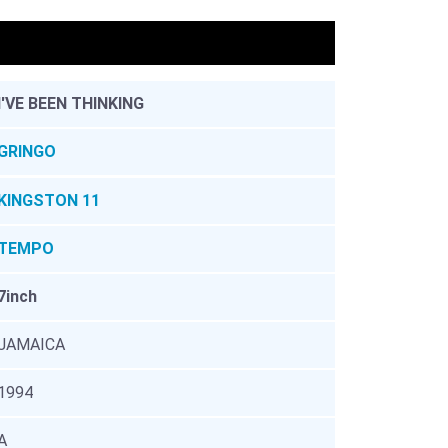
。
I'VE BEEN THINKING
GRINGO
KINGSTON 11
TEMPO
7inch
JAMAICA
1994
A