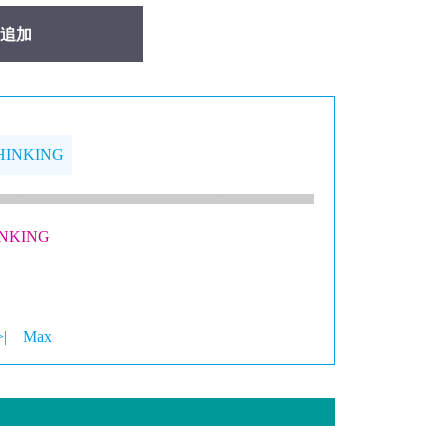
追加
THINKING
INKING
>|
Max