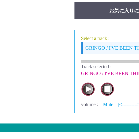
お気に入りに
Select a track :
GRINGO / I'VE BEEN 
Track selected
:
GRINGO / I'VE BEEN TH
volume :
Mute
|<----------