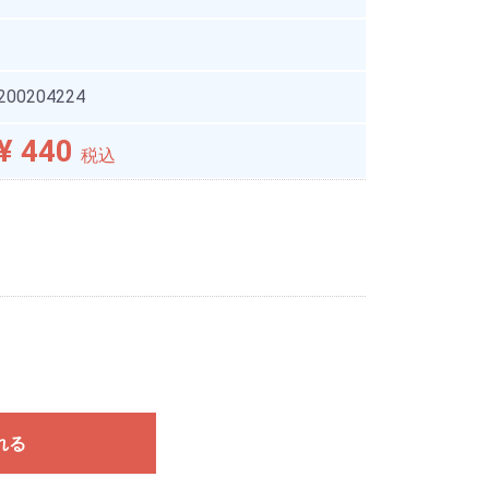
200204224
¥ 440
税込
れる