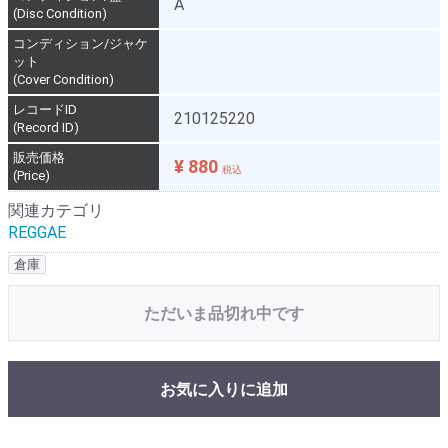
A
(Disc Condition)
コンディション/ジャケ
ット
(Cover Condition)
レコードID
210125220
(Record ID)
販売価格
¥ 880
税込
(Price)
関連カテゴリ
REGGAE
倉庫
ただいま品切れ中です
お気に入りに追加