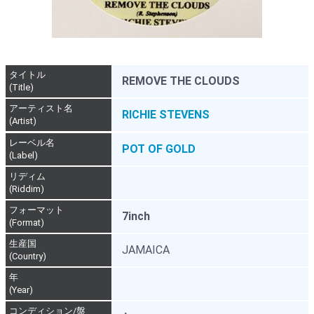
タイトル
REMOVE THE CLOUDS
(Title)
アーティスト名
RICHIE STEVENS
(Artist)
レーベル名
POT OF GOLD
(Label)
リディム
(Riddim)
フォーマット
7inch
(Format)
生産国
JAMAICA
(Country)
年
(Year)
コンディション/盤