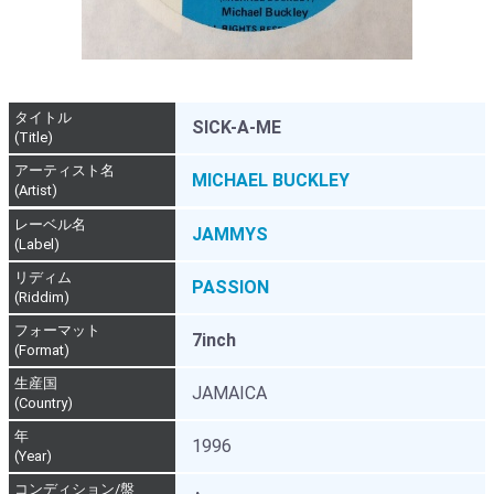
タイトル
SICK-A-ME
(Title)
アーティスト名
MICHAEL BUCKLEY
(Artist)
レーベル名
JAMMYS
(Label)
リディム
PASSION
(Riddim)
フォーマット
7inch
(Format)
生産国
JAMAICA
(Country)
年
1996
(Year)
コンディション/盤