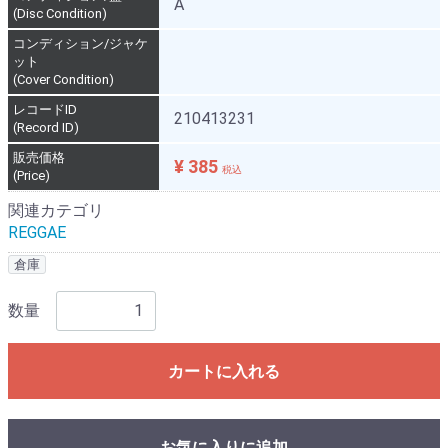
A
(Disc Condition)
コンディション/ジャケ
ット
(Cover Condition)
レコードID
210413231
(Record ID)
販売価格
¥ 385
税込
(Price)
関連カテゴリ
REGGAE
倉庫
数量
カートに入れる
お気に入りに追加