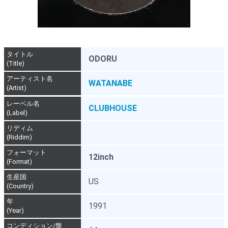
タイトル
ODORU
(Title)
アーティスト名
WATANABE
(Artist)
レーベル名
CLUBHOUSE
(Label)
リディム
(Riddim)
フォーマット
12inch
(Format)
生産国
US
(Country)
年
1991
(Year)
コンディション/盤