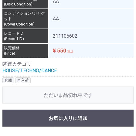
AA
(Disc Condition)
コンディション/ジャケ
AA
ット
(Cover Condition)
レコードID
211105602
(Record ID)
販売価格
¥ 550
税込
(Price)
関連カテゴリ
HOUSE/TECHNO/DANCE
倉庫
再入荷
ただいま品切れ中です
お気に入りに追加