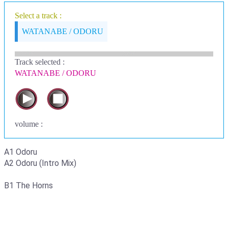
Select a track :
WATANABE / ODORU
Track selected
:
WATANABE / ODORU
volume :
A1 Odoru
A2 Odoru (Intro Mix)
B1 The Horns