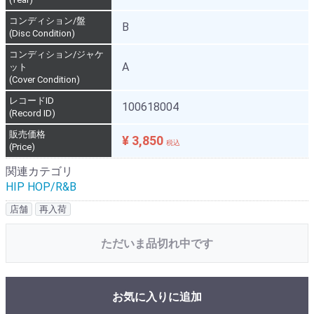
コンディション/盤
B
(Disc Condition)
コンディション/ジャケ
A
ット
(Cover Condition)
レコードID
100618004
(Record ID)
販売価格
¥ 3,850
税込
(Price)
関連カテゴリ
HIP HOP/R&B
店舗
再入荷
ただいま品切れ中です
お気に入りに追加