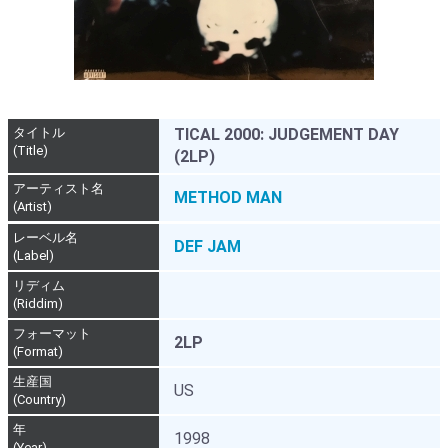
タイトル
TICAL 2000: JUDGEMENT DAY
(Title)
(2LP)
アーティスト名
METHOD MAN
(Artist)
レーベル名
DEF JAM
(Label)
リディム
(Riddim)
フォーマット
2LP
(Format)
生産国
US
(Country)
年
1998
(Year)