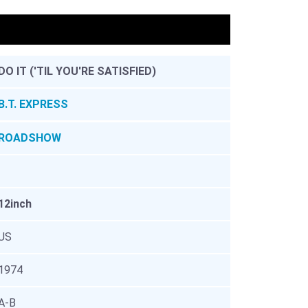
。
DO IT ('TIL YOU'RE SATISFIED)
B.T. EXPRESS
ROADSHOW
12inch
US
1974
A-B