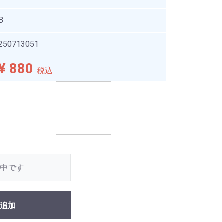
B
250713051
¥ 880
税込
中です
追加