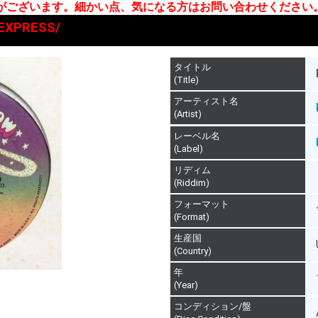
合がございます。細かい点、気になる方はお問い合わせください
. EXPRESS/
タイトル
(Title)
アーティスト名
(Artist)
レーベル名
(Label)
リディム
(Riddim)
フォーマット
(Format)
生産国
(Country)
年
(Year)
コンディション/盤