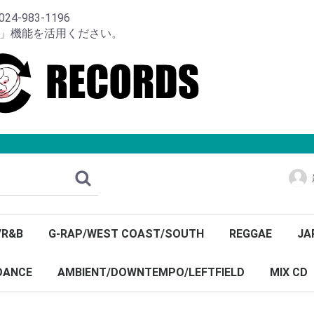
-983-1196
り」機能を活用ください。
/R&B
G-RAP/WEST COAST/SOUTH
REGGAE
JA
DANCE
AMBIENT/DOWNTEMPO/LEFTFIELD
MIX CD