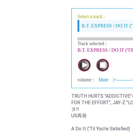
Select a track :
B.T. EXPRESS / DO IT (
Track selected
:
B.T. EXPRESS / DO IT ('
volume :
Mute
|<----------
TRUTH HURTS "ADDICTIVE
FOR THE EFFORT", JAY-Z "
タ!!
US再発
A Do It ('Til You're Satisfied)