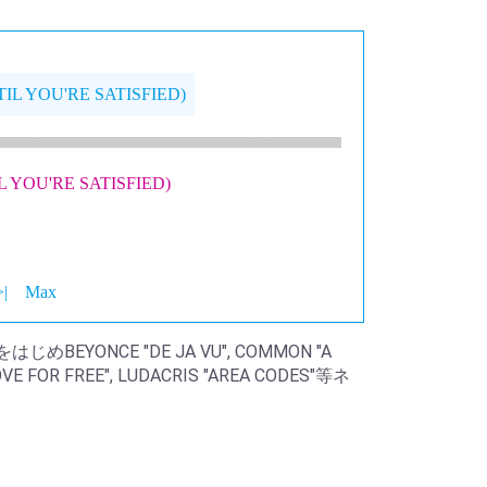
'TIL YOU'RE SATISFIED)
TIL YOU'RE SATISFIED)
>|
Max
"をはじめBEYONCE "DE JA VU", COMMON "A
LOVE FOR FREE", LUDACRIS "AREA CODES"等ネ