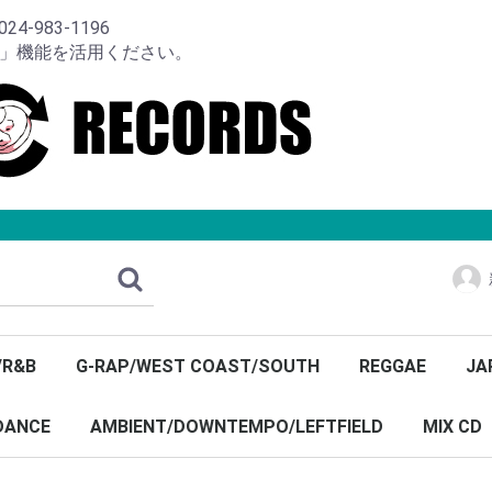
-983-1196
り」機能を活用ください。
/R&B
G-RAP/WEST COAST/SOUTH
REGGAE
JA
DANCE
AMBIENT/DOWNTEMPO/LEFTFIELD
MIX CD