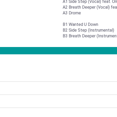
A1 Side Step (Vocal) feat. O
A2 Breath Deeper (Vocal) fea
A3 Drome
B1 Wanted U Down
B2 Side Step (Instrumental)
B3 Breath Deeper (Instrument