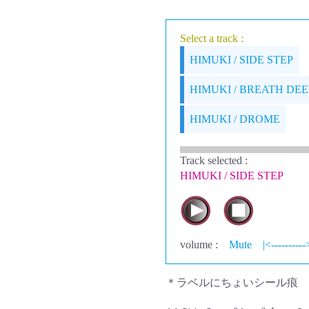
Select a track :
HIMUKI / SIDE STEP
HIMUKI / BREATH DE
HIMUKI / DROME
Track selected
:
HIMUKI / SIDE STEP
volume :
Mute
|<----------
＊ラベルにちょいシール痕