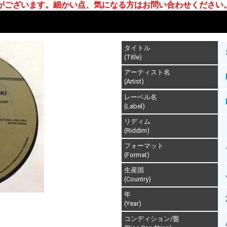
合がございます。細かい点、気になる方はお問い合わせください
タイトル
(Title)
アーティスト名
(Artist)
レーベル名
(Label)
リディム
(Riddim)
フォーマット
(Format)
生産国
(Country)
年
(Year)
コンディション/盤