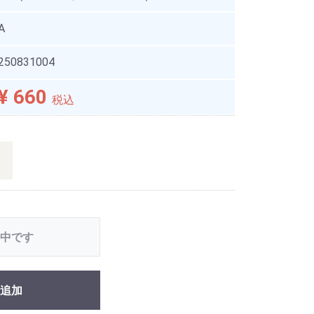
A
250831004
¥ 660
税込
中です
追加