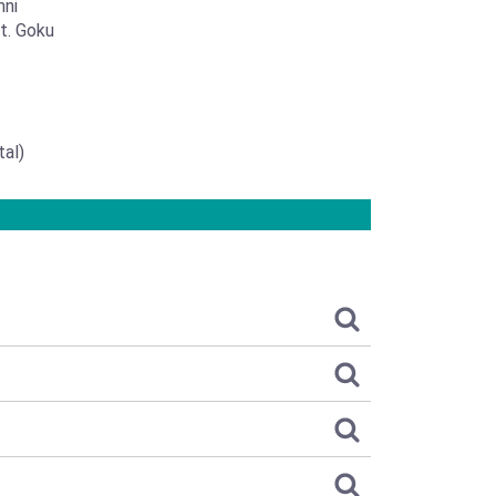
mni
t. Goku
al)