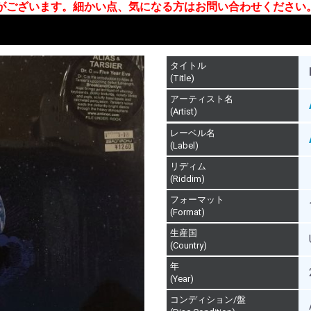
合がございます。細かい点、気になる方はお問い合わせください
タイトル
(Title)
アーティスト名
(Artist)
レーベル名
(Label)
リディム
(Riddim)
フォーマット
(Format)
生産国
(Country)
年
(Year)
コンディション/盤