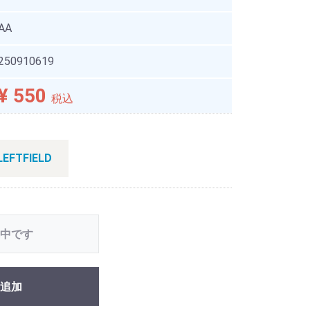
AA
250910619
¥ 550
税込
EFTFIELD
中です
追加