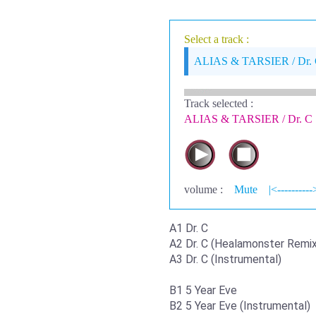
Select a track :
ALIAS & TARSIER / Dr.
Track selected
:
ALIAS & TARSIER / Dr. C
volume :
Mute
|<----------
A1 Dr. C
A2 Dr. C (Healamonster Remix
A3 Dr. C (Instrumental)
B1 5 Year Eve
B2 5 Year Eve (Instrumental)