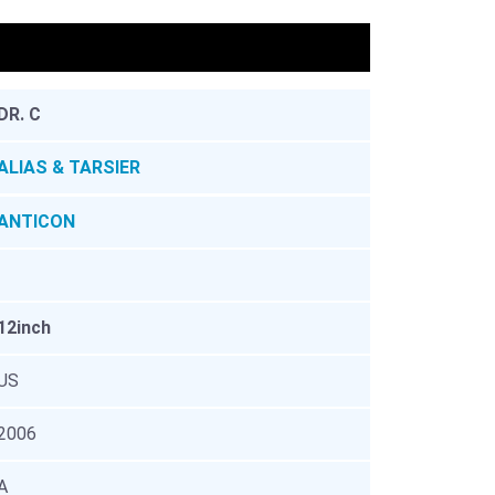
。
DR. C
ALIAS & TARSIER
ANTICON
12inch
US
2006
A