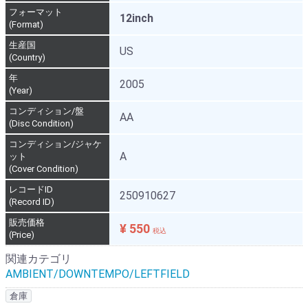
フォーマット
12inch
(Format)
生産国
US
(Country)
年
2005
(Year)
コンディション/盤
AA
(Disc Condition)
コンディション/ジャケ
A
ット
(Cover Condition)
レコードID
250910627
(Record ID)
販売価格
¥ 550
税込
(Price)
関連カテゴリ
AMBIENT/DOWNTEMPO/LEFTFIELD
倉庫