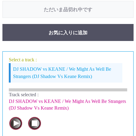
ただいま品切れ中です
お気に入りに追加
Select a track :
DJ SHADOW vs KEANE / We Might As Well Be
Strangers (DJ Shadow Vs Keane Remix)
Track selected
:
DJ SHADOW vs KEANE / We Might As Well Be Strangers
(DJ Shadow Vs Keane Remix)