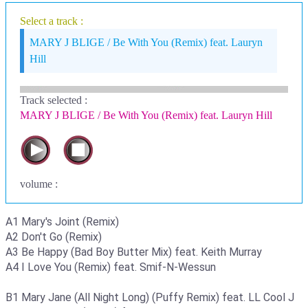
Select a track :
MARY J BLIGE / Be With You (Remix) feat. Lauryn
Hill
Track selected
:
MARY J BLIGE / Be With You (Remix) feat. Lauryn Hill
volume :
A1 Mary's Joint (Remix)
A2 Don't Go (Remix)
A3 Be Happy (Bad Boy Butter Mix) feat. Keith Murray
A4 I Love You (Remix) feat. Smif-N-Wessun
B1 Mary Jane (All Night Long) (Puffy Remix) feat. LL Cool J