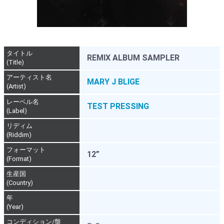
タイトル
REMIX ALBUM SAMPLER
(Title)
アーティスト名
MARY J BLIGE
(Artist)
レーベル名
TEST PRESSING
(Label)
リディム
(Riddim)
フォーマット
12”
(Format)
生産国
(Country)
年
(Year)
コンディション/盤