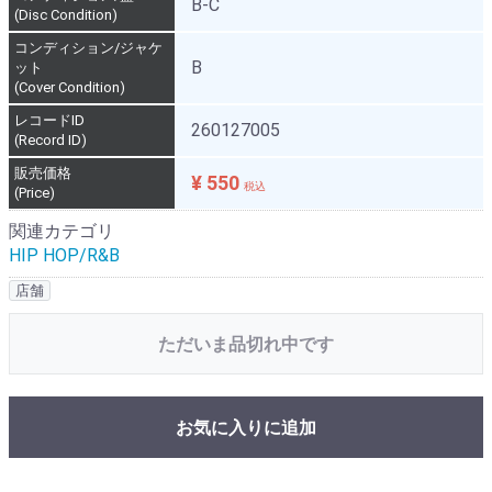
B-C
(Disc Condition)
コンディション/ジャケ
B
ット
(Cover Condition)
レコードID
260127005
(Record ID)
販売価格
¥ 550
税込
(Price)
関連カテゴリ
HIP HOP/R&B
店舗
ただいま品切れ中です
お気に入りに追加