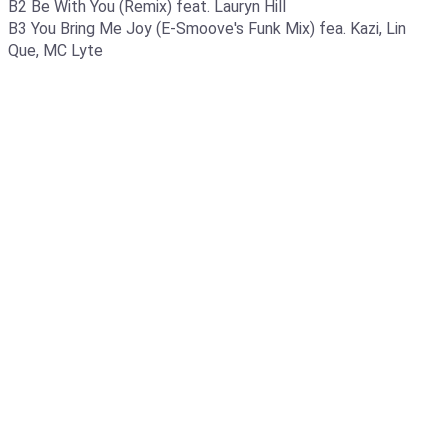
B2 Be With You (Remix) feat. Lauryn Hill
B3 You Bring Me Joy (E-Smoove's Funk Mix) fea. Kazi, Lin
Que, MC Lyte