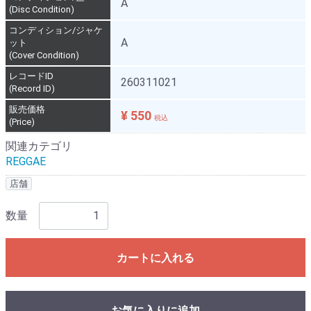
A
(Disc Condition)
コンディション/ジャケ
A
ット
(Cover Condition)
レコードID
260311021
(Record ID)
販売価格
¥ 550
税込
(Price)
関連カテゴリ
REGGAE
店舗
数量
カートに入れる
お気に入りに追加