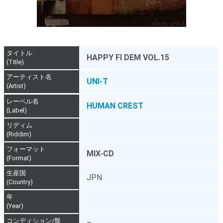
タイトル
HAPPY FI DEM VOL.15
(Title)
アーティスト名
UNI-T
(Artist)
レーベル名
HUMAN CREST
(Label)
リディム
(Riddim)
フォーマット
MIX-CD
(Format)
生産国
JPN
(Country)
年
(Year)
コンディション/盤