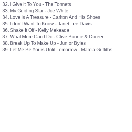
32. I Give It To You - The Tonnets

33. My Guiding Star - Joe White

34. Love Is A Treasure - Carlton And His Shoes

35. I don’t Want To Know - Janet Lee Davis

36. Shake It Off - Kelly Mekeada

37. What More Can I Do - Clive Bonnie & Doreen

38. Break Up To Make Up - Junior Byles
