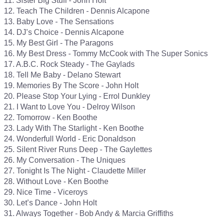
11. Sister Big Stuff - John Holt

12. Teach The Children - Dennis Alcapone

13. Baby Love - The Sensations

14. DJ’s Choice - Dennis Alcapone

15. My Best Girl - The Paragons

16. My Best Dress - Tommy McCook with The Super Sonics

17. A.B.C. Rock Steady - The Gaylads

18. Tell Me Baby - Delano Stewart

19. Memories By The Score - John Holt

20. Please Stop Your Lying - Errol Dunkley

21. I Want to Love You - Delroy Wilson

22. Tomorrow - Ken Boothe

23. Lady With The Starlight - Ken Boothe

24. Wonderfull World - Eric Donaldson

25. Silent River Runs Deep - The Gaylettes

26. My Conversation - The Uniques

27. Tonight Is The Night - Claudette Miller

28. Without Love - Ken Boothe

29. Nice Time - Viceroys

30. Let’s Dance - John Holt

31. Always Together - Bob Andy & Marcia Griffiths
