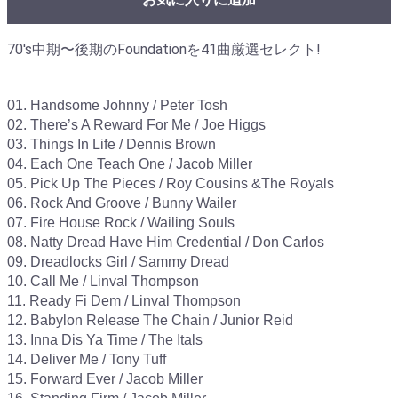
70's中期〜後期のFoundationを41曲厳選セレクト!
01. Handsome Johnny / Peter Tosh

02. There’s A Reward For Me / Joe Higgs

03. Things In Life / Dennis Brown

04. Each One Teach One / Jacob Miller

05. Pick Up The Pieces / Roy Cousins &The Royals

06. Rock And Groove / Bunny Wailer

07. Fire House Rock / Wailing Souls

08. Natty Dread Have Him Credential / Don Carlos

09. Dreadlocks Girl / Sammy Dread

10. Call Me / Linval Thompson

11. Ready Fi Dem / Linval Thompson

12. Babylon Release The Chain / Junior Reid

13. Inna Dis Ya Time / The Itals

14. Deliver Me / Tony Tuff

15. Forward Ever / Jacob Miller
