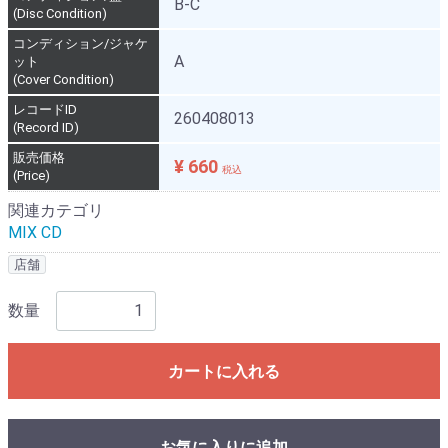
B-C
(Disc Condition)
コンディション/ジャケ
A
ット
(Cover Condition)
レコードID
260408013
(Record ID)
販売価格
¥ 660
税込
(Price)
関連カテゴリ
MIX CD
店舗
数量
カートに入れる
お気に入りに追加