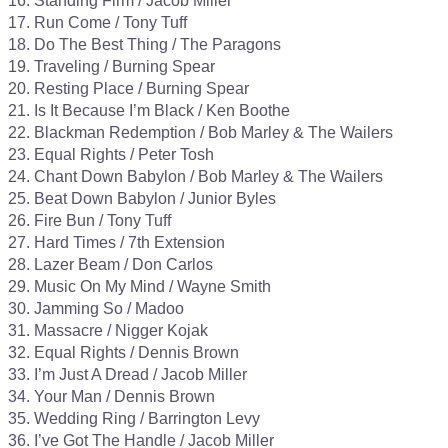
16. Standing Firm / Jacob Miller

17. Run Come / Tony Tuff

18. Do The Best Thing / The Paragons

19. Traveling / Burning Spear

20. Resting Place / Burning Spear

21. Is It Because I’m Black / Ken Boothe

22. Blackman Redemption / Bob Marley & The Wailers

23. Equal Rights / Peter Tosh

24. Chant Down Babylon / Bob Marley & The Wailers

25. Beat Down Babylon / Junior Byles

26. Fire Bun / Tony Tuff

27. Hard Times / 7th Extension

28. Lazer Beam / Don Carlos

29. Music On My Mind / Wayne Smith

30. Jamming So / Madoo

31. Massacre / Nigger Kojak

32. Equal Rights / Dennis Brown

33. I’m Just A Dread / Jacob Miller

34. Your Man / Dennis Brown

35. Wedding Ring / Barrington Levy

36. I’ve Got The Handle / Jacob Miller
