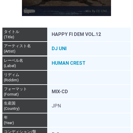
タイトル
HAPPY FI DEM VOL.12
(Title)
アーティスト名
DJ UNI
(Artist)
レーベル名
HUMAN CREST
(Label)
リディム
(Riddim)
フォーマット
MIX-CD
(Format)
生産国
JPN
(Country)
年
(Year)
コンディション/盤