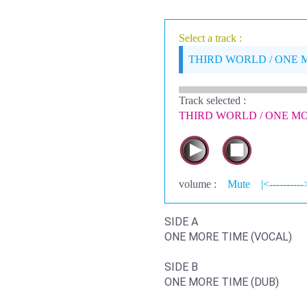
Select a track :
THIRD WORLD / ONE 
Track selected
:
THIRD WORLD / ONE MO
volume :
Mute
|<----------
SIDE A
ONE MORE TIME (VOCAL)
SIDE B
ONE MORE TIME (DUB)