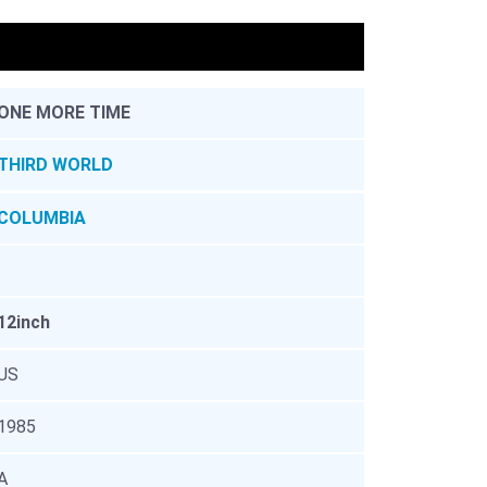
。
ONE MORE TIME
THIRD WORLD
COLUMBIA
12inch
US
1985
A