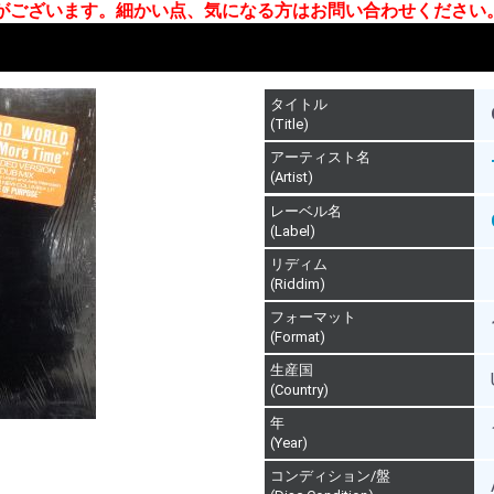
合がございます。細かい点、気になる方はお問い合わせください
タイトル
(Title)
アーティスト名
(Artist)
レーベル名
(Label)
リディム
(Riddim)
フォーマット
(Format)
生産国
(Country)
年
(Year)
コンディション/盤