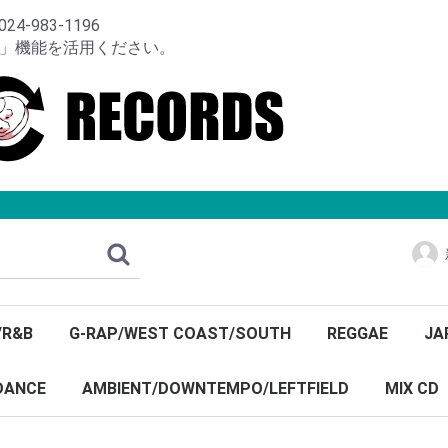
-983-1196
り」機能を活用ください。
/R&B
G-RAP/WEST COAST/SOUTH
REGGAE
JA
DANCE
AMBIENT/DOWNTEMPO/LEFTFIELD
MIX CD