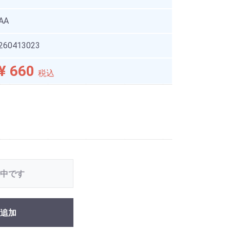
AA
260413023
¥ 660
税込
中です
追加