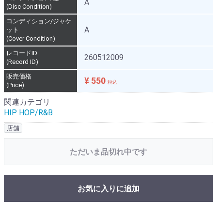
A
(Disc Condition)
コンディション/ジャケ
A
ット
(Cover Condition)
レコードID
260512009
(Record ID)
販売価格
¥ 550
税込
(Price)
関連カテゴリ
HIP HOP/R&B
店舗
ただいま品切れ中です
お気に入りに追加