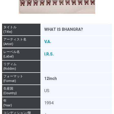
タイトル
WHAT IS BHANGRA?
(Title)
アーティスト名
V.A.
(Artist)
レーベル名
I.R.S.
(Label)
リディム
(Riddim)
フォーマット
12inch
(Format)
生産国
US
(Country)
年
1994
(Year)
コンディション/盤