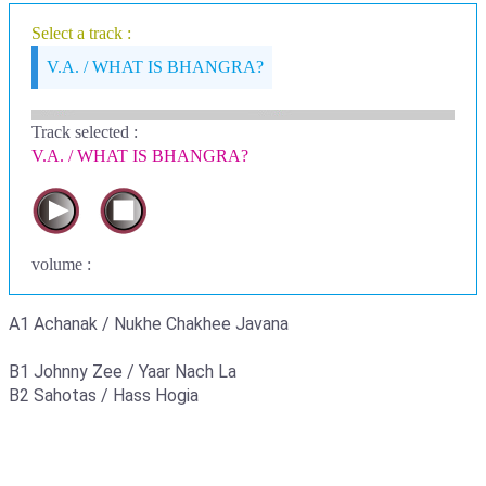
Select a track :
V.A. / WHAT IS BHANGRA?
Track selected
:
V.A. / WHAT IS BHANGRA?
volume :
A1 Achanak / Nukhe Chakhee Javana
B1 Johnny Zee / Yaar Nach La
B2 Sahotas / Hass Hogia