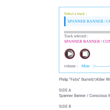
Select a track :
SPANNER BANNER / 
Track selected
:
SPANNER BANNER / C
volume :
Mute
|<----------
Philip "Fatis" BurrellのKi
SIDE A
Spanner Banner / Conscious
SIDE B