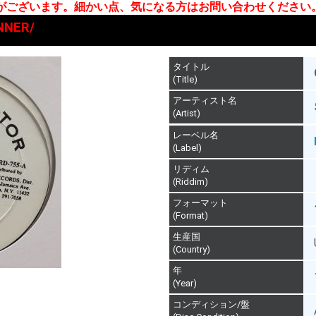
合がございます。細かい点、気になる方はお問い合わせください
NNER/
タイトル
(Title)
アーティスト名
(Artist)
レーベル名
(Label)
リディム
(Riddim)
フォーマット
(Format)
生産国
(Country)
年
(Year)
コンディション/盤