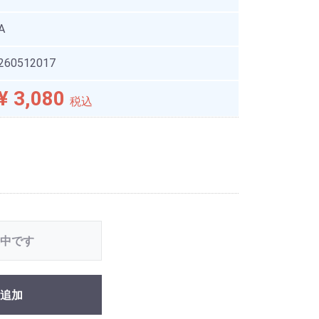
A
260512017
¥ 3,080
税込
中です
追加