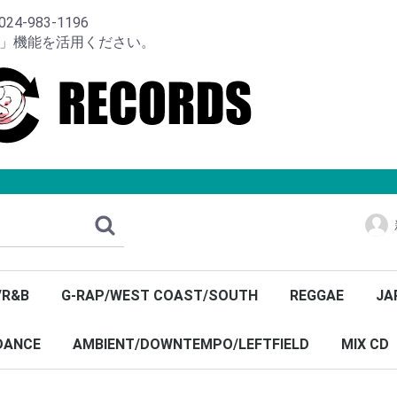
-983-1196
り」機能を活用ください。
/R&B
G-RAP/WEST COAST/SOUTH
REGGAE
JA
DANCE
AMBIENT/DOWNTEMPO/LEFTFIELD
MIX CD