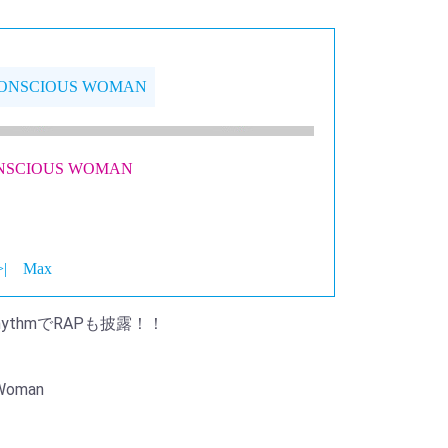
CONSCIOUS WOMAN
ONSCIOUS WOMAN
>|
Max
ller RhythmでRAPも披露！！
 Woman