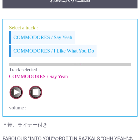
Select a track :
COMMODORES / Say Yeah
COMMODORES / I Like What You Do
Track selected
:
COMMODORES / Say Yeah
volume :
＊帯、ライナー付き
FABOLOUS "INTO YOU"やROTTIN RAZKALS "OHH YEAH"ネ