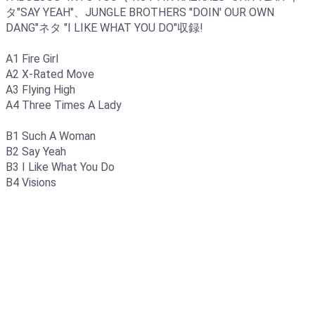
タ"SAY YEAH"、JUNGLE BROTHERS "DOIN' OUR OWN
DANG"ネタ "I LIKE WHAT YOU DO"収録!
A1 Fire Girl
A2 X-Rated Move
A3 Flying High
A4 Three Times A Lady
B1 Such A Woman
B2 Say Yeah
B3 I Like What You Do
B4 Visions