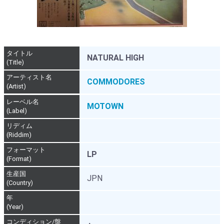
タイトル
NATURAL HIGH
(Title)
アーティスト名
COMMODORES
(Artist)
レーベル名
MOTOWN
(Label)
リディム
(Riddim)
フォーマット
LP
(Format)
生産国
JPN
(Country)
年
(Year)
コンディション/盤