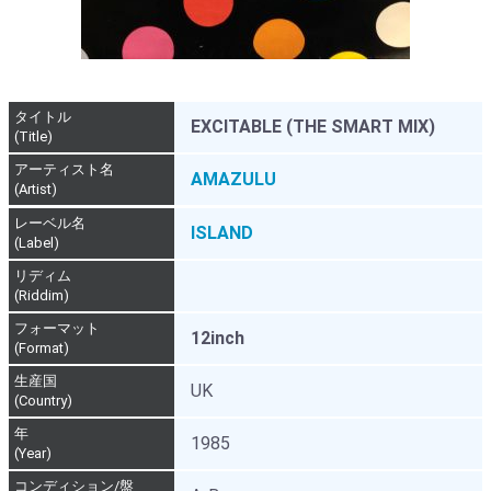
タイトル
EXCITABLE (THE SMART MIX)
(Title)
アーティスト名
AMAZULU
(Artist)
レーベル名
ISLAND
(Label)
リディム
(Riddim)
フォーマット
12inch
(Format)
生産国
UK
(Country)
年
1985
(Year)
コンディション/盤