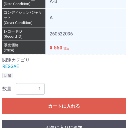
A-B
(Disc Condition)
コンディション/ジャケ
A
ット
(Cover Condition)
レコードID
260522036
(Record ID)
販売価格
¥ 550
税込
(Price)
関連カテゴリ
REGGAE
店舗
数量
カートに入れる
お気に入りに追加