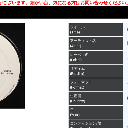
合がございます。細かい点、気になる方はお問い合わせください
タイトル
(Title)
アーティスト名
(Artist)
レーベル名
(Label)
リディム
(Riddim)
フォーマット
(Format)
生産国
(Country)
年
(Year)
コンディション/盤