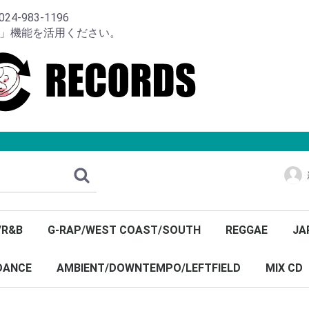
-983-1196
り」機能を活用ください。
/R&B
G-RAP/WEST COAST/SOUTH
REGGAE
JA
DANCE
AMBIENT/DOWNTEMPO/LEFTFIELD
MIX CD