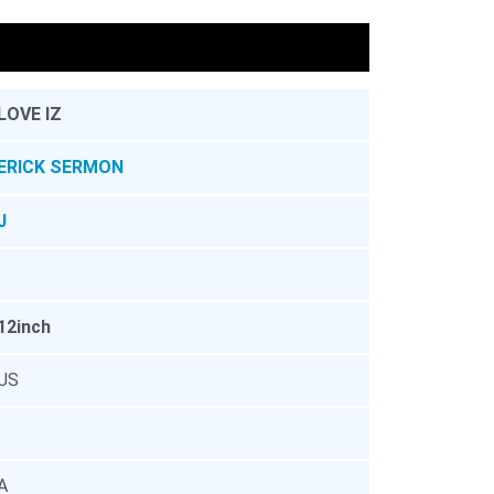
。
LOVE IZ
ERICK SERMON
J
12inch
US
A