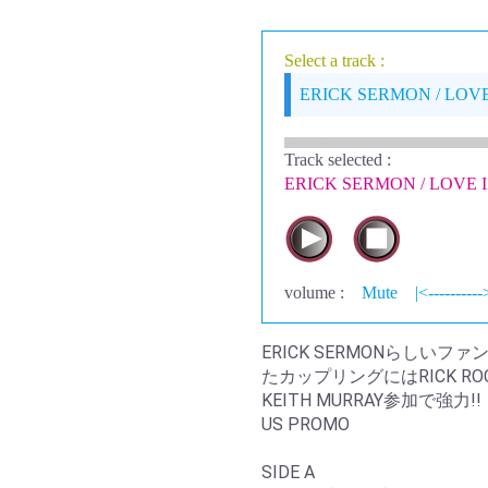
Select a track :
ERICK SERMON / LOVE
Track selected
:
ERICK SERMON / LOVE 
volume :
Mute
|<----------
ERICK SERMONらし
たカップリングにはRICK ROC
KEITH MURRAY参加で強力!!
US PROMO
SIDE A