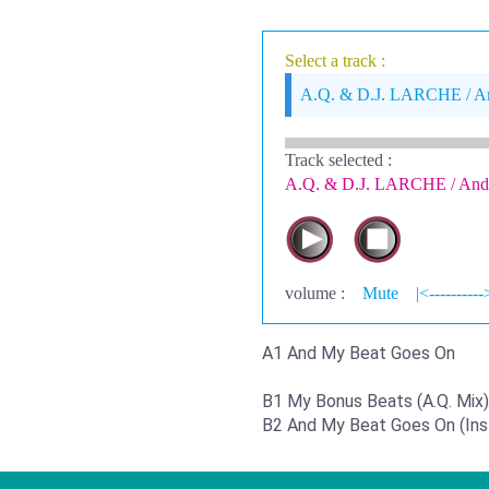
Select a track :
A.Q. & D.J. LARCHE / A
Track selected
:
A.Q. & D.J. LARCHE / And
volume :
Mute
|<----------
A1 And My Beat Goes On
B1 My Bonus Beats (A.Q. Mix)
B2 And My Beat Goes On (Ins