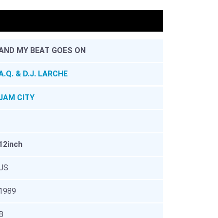
。
AND MY BEAT GOES ON
A.Q. & D.J. LARCHE
JAM CITY
12inch
US
1989
B