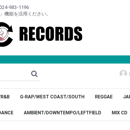
-983-1196
り」機能を活用ください。
/R&B
G-RAP/WEST COAST/SOUTH
REGGAE
JA
DANCE
AMBIENT/DOWNTEMPO/LEFTFIELD
MIX CD