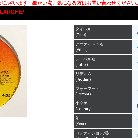
合がございます。細かい点、気になる方はお問い合わせください
. LARCHE/
タイトル
(Title)
アーティスト名
(Artist)
レーベル名
(Label)
リディム
(Riddim)
フォーマット
(Format)
生産国
(Country)
年
(Year)
コンディション/盤