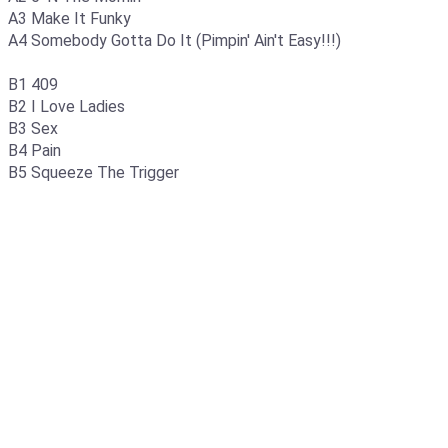
A3 Make It Funky
A4 Somebody Gotta Do It (Pimpin' Ain't Easy!!!)
B1 409
B2 I Love Ladies
B3 Sex
B4 Pain
B5 Squeeze The Trigger