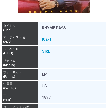
タイトル
RHYME PAYS
(Title)
アーティスト名
ICE-T
(Artist)
レーベル名
SIRE
(Label)
リディム
(Riddim)
フォーマット
LP
(Format)
生産国
US
(Country)
年
1987
(Year)
コンディション/盤