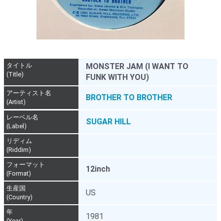
タイトル
MONSTER JAM (I WANT TO
(Title)
FUNK WITH YOU)
アーティスト名
BROTHER TO BROTHER
(Artist)
レーベル名
SUGAR HILL
(Label)
リディム
(Riddim)
フォーマット
12inch
(Format)
生産国
US
(Country)
年
1981
(Year)