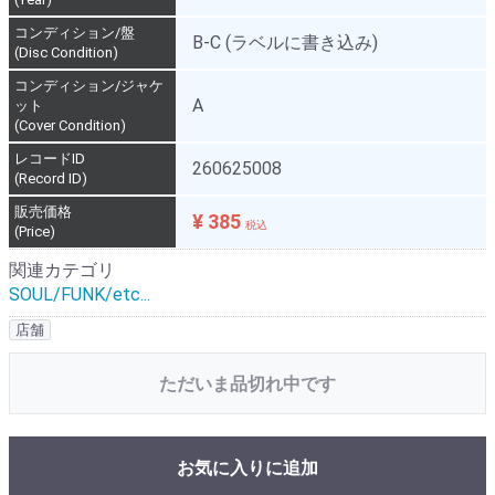
コンディション/盤
B-C (ラベルに書き込み)
(Disc Condition)
コンディション/ジャケ
A
ット
(Cover Condition)
レコードID
260625008
(Record ID)
販売価格
¥ 385
税込
(Price)
関連カテゴリ
SOUL/FUNK/etc...
店舗
ただいま品切れ中です
お気に入りに追加