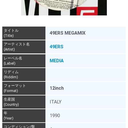
タイトル
49ERS MEGAMIX
(Title)
アーティスト名
49ERS
(Artist)
レーベル名
MEDIA
(Label)
リディム
(Riddim)
フォーマット
12inch
(Format)
生産国
ITALY
(Country)
年
1990
(Year)
コンディション/盤