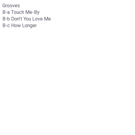
Grooves
B-a Touch Me-By
B-b Don't You Love Me
B-c How Longer