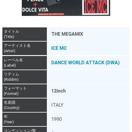
タイトル
THE MEGAMIX
(Title)
アーティスト名
ICE MC
(Artist)
レーベル名
DANCE WORLD ATTACK (DWA)
(Label)
リディム
(Riddim)
フォーマット
12inch
(Format)
生産国
ITALY
(Country)
年
1990
(Year)
コンディション/盤