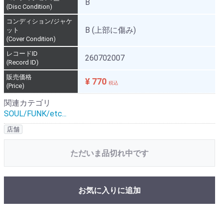
B
(Disc Condition)
コンディション/ジャケ
B (上部に傷み)
ット
(Cover Condition)
レコードID
260702007
(Record ID)
販売価格
¥ 770
税込
(Price)
関連カテゴリ
SOUL/FUNK/etc...
店舗
ただいま品切れ中です
お気に入りに追加