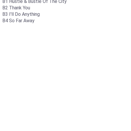
B1 Hustle & Bustle Of The City
B2 Thank You
B3 I'll Do Anything
B4 So Far Away