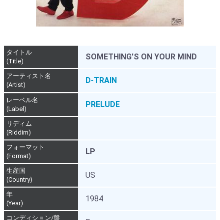
タイトル
SOMETHING'S ON YOUR MIND
(Title)
アーティスト名
D-TRAIN
(Artist)
レーベル名
PRELUDE
(Label)
リディム
(Riddim)
フォーマット
LP
(Format)
生産国
US
(Country)
年
1984
(Year)
コンディション/盤