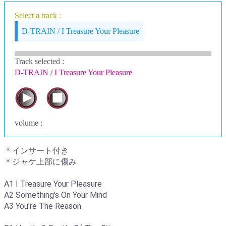
Select a track :
D-TRAIN / I Treasure Your Pleasure
Track selected
:
D-TRAIN / I Treasure Your Pleasure
volume :
＊インサート付き
＊ジャケ上部に傷み
A1 I Treasure Your Pleasure
A2 Something's On Your Mind
A3 You're The Reason