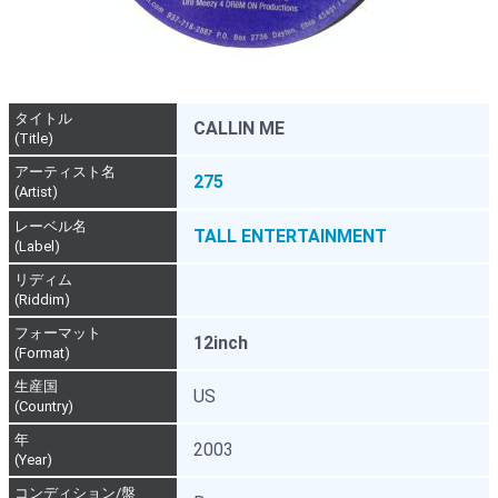
タイトル
CALLIN ME
(Title)
アーティスト名
275
(Artist)
レーベル名
TALL ENTERTAINMENT
(Label)
リディム
(Riddim)
フォーマット
12inch
(Format)
生産国
US
(Country)
年
2003
(Year)
コンディション/盤