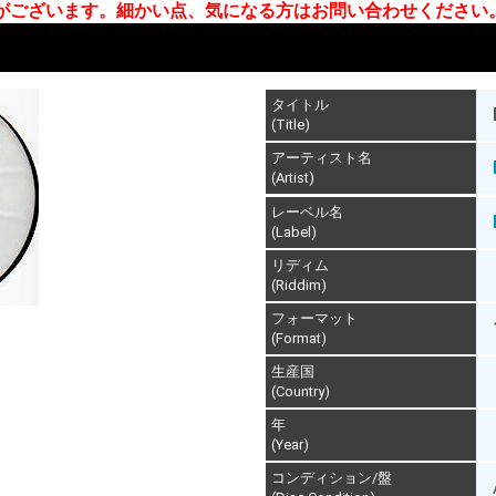
合がございます。細かい点、気になる方はお問い合わせください
タイトル
(Title)
アーティスト名
(Artist)
レーベル名
(Label)
リディム
(Riddim)
フォーマット
(Format)
生産国
(Country)
年
(Year)
コンディション/盤