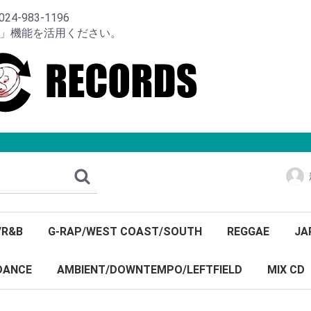
-983-1196
り」機能を活用ください。
/R&B
G-RAP/WEST COAST/SOUTH
REGGAE
JA
DANCE
AMBIENT/DOWNTEMPO/LEFTFIELD
MIX CD