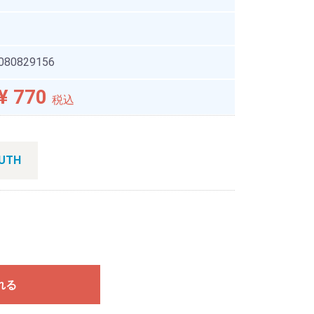
080829156
¥ 770
税込
UTH
れる