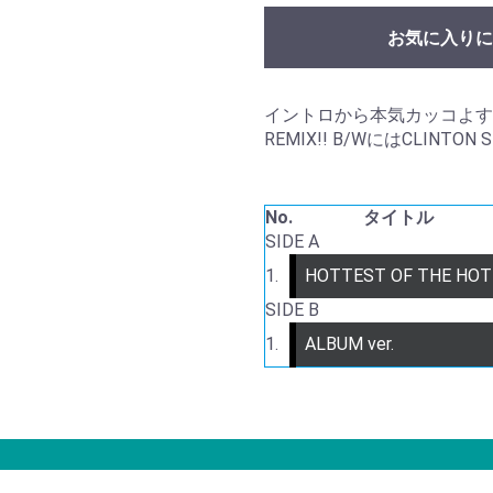
お気に入りに
イントロから本気カッコよすぎのMIC
REMIX!! B/WにはCLINTON S
No.
タイトル
SIDE A
1.
HOTTEST OF THE HOT
SIDE B
1.
ALBUM ver.