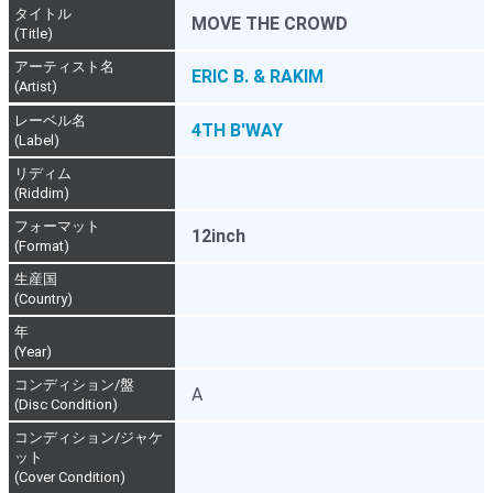
タイトル
MOVE THE CROWD
(Title)
アーティスト名
ERIC B. & RAKIM
(Artist)
レーベル名
4TH B'WAY
(Label)
リディム
(Riddim)
フォーマット
12inch
(Format)
生産国
(Country)
年
(Year)
コンディション/盤
A
(Disc Condition)
コンディション/ジャケ
ット
(Cover Condition)