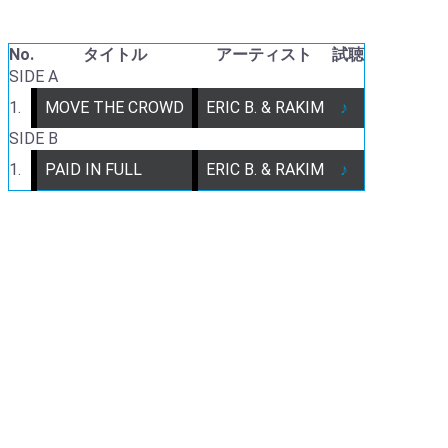
No.
タイトル
アーティスト
試聴
SIDE A
1.
MOVE THE CROWD
ERIC B. & RAKIM
♪
SIDE B
1.
PAID IN FULL
ERIC B. & RAKIM
♪