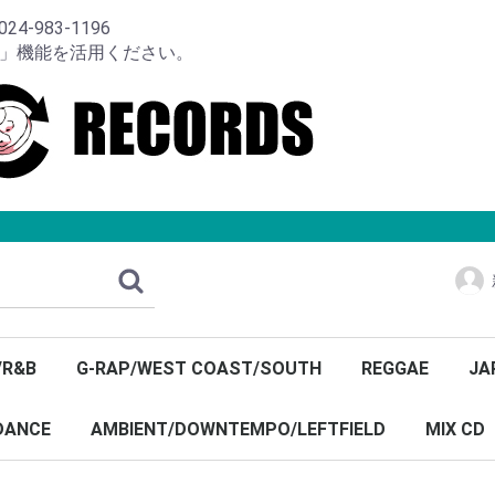
-983-1196
り」機能を活用ください。
/R&B
G-RAP/WEST COAST/SOUTH
REGGAE
JA
DANCE
AMBIENT/DOWNTEMPO/LEFTFIELD
MIX CD