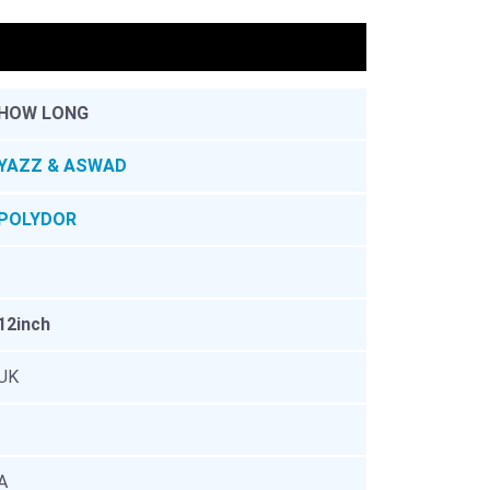
。
HOW LONG
YAZZ & ASWAD
POLYDOR
12inch
UK
A