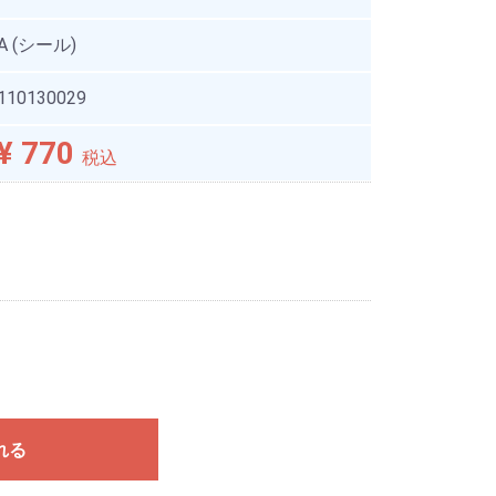
A (シール)
110130029
¥ 770
税込
れる