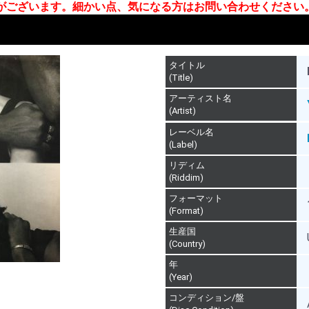
合がございます。細かい点、気になる方はお問い合わせください
タイトル
(Title)
アーティスト名
(Artist)
レーベル名
(Label)
リディム
(Riddim)
フォーマット
(Format)
生産国
(Country)
年
(Year)
コンディション/盤