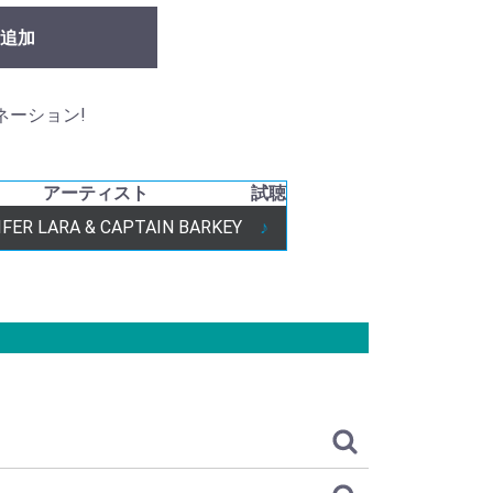
追加
ンビネーション!
アーティスト
試聴
IFER LARA & CAPTAIN BARKEY
♪