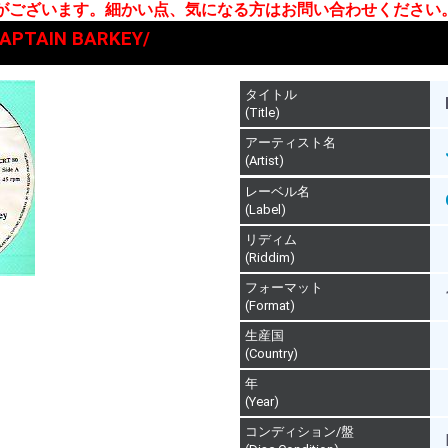
合がございます。細かい点、気になる方はお問い合わせください
CAPTAIN BARKEY/
タイトル
(Title)
アーティスト名
(Artist)
レーベル名
(Label)
リディム
(Riddim)
フォーマット
(Format)
生産国
(Country)
年
(Year)
コンディション/盤