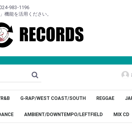
-983-1196
り」機能を活用ください。
/R&B
G-RAP/WEST COAST/SOUTH
REGGAE
JA
DANCE
AMBIENT/DOWNTEMPO/LEFTFIELD
MIX CD