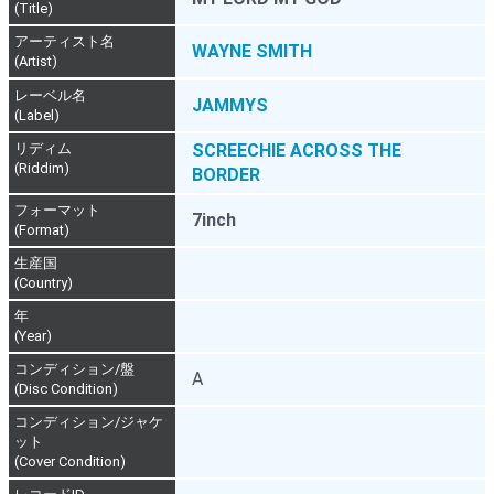
(Title)
アーティスト名
WAYNE SMITH
(Artist)
レーベル名
JAMMYS
(Label)
リディム
SCREECHIE ACROSS THE
(Riddim)
BORDER
フォーマット
7inch
(Format)
生産国
(Country)
年
(Year)
コンディション/盤
A
(Disc Condition)
コンディション/ジャケ
ット
(Cover Condition)