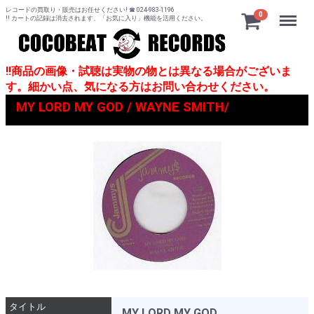
レコードの買取り・販売はお任せください! ☎ 024-983-1196
Menu
0
!! カートの記録は消去されます、「お気に入り」機能を活用ください。
!!商品の画像・試聴は実物の物とは異なる場合がございま
す。細かい点、気になる方はお問い合わせください。
MY LORD MY GOD / WAYNE SMITH/
タイトル
MY LORD MY GOD