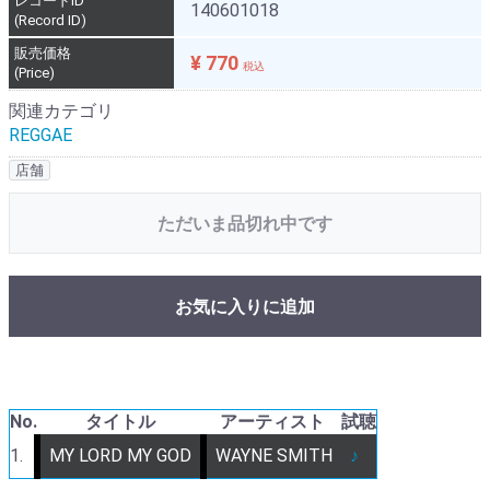
レコードID
140601018
(Record ID)
販売価格
¥ 770
税込
(Price)
関連カテゴリ
REGGAE
店舗
ただいま品切れ中です
お気に入りに追加
No.
タイトル
アーティスト
試聴
1.
MY LORD MY GOD
WAYNE SMITH
♪