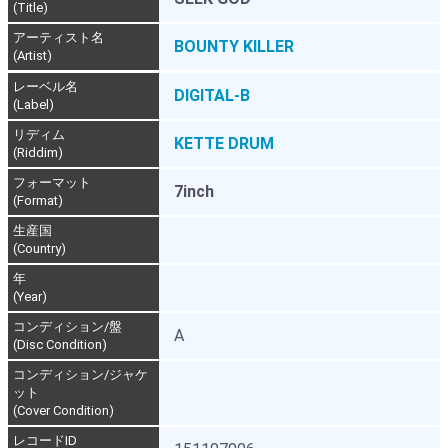
(Title)
アーティスト名
BOUNTY KILLER
(Artist)
レーベル名
DIGITAL-B
(Label)
リディム
KETTE DRUM
(Riddim)
フォーマット
7inch
(Format)
生産国
(Country)
年
(Year)
コンディション/盤
A
(Disc Condition)
コンディション/ジャケ
ット
(Cover Condition)
レコードID