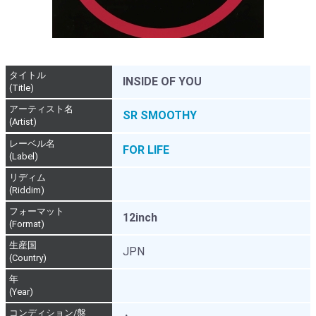
タイトル
INSIDE OF YOU
(Title)
アーティスト名
SR SMOOTHY
(Artist)
レーベル名
FOR LIFE
(Label)
リディム
(Riddim)
フォーマット
12inch
(Format)
生産国
JPN
(Country)
年
(Year)
コンディション/盤