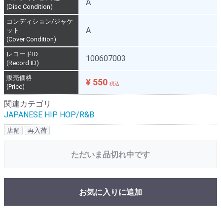
A
(Disc Condition)
コンディション/ジャケ
A
ット
(Cover Condition)
レコードID
100607003
(Record ID)
販売価格
¥ 550
税込
(Price)
関連カテゴリ
JAPANESE HIP HOP/R&B
店舗
再入荷
ただいま品切れ中です
お気に入りに追加