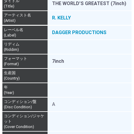
タイトル
THE WORLD'S GREATEST (7inch)
(Title)
アーティスト名
R. KELLY
(Artist)
レーベル名
DAGGER PRODUCTIONS
(Label)
リディム
(Riddim)
フォーマット
7inch
(Format)
生産国
(Country)
年
(Year)
コンディション/盤
A
(Disc Condition)
コンディション/ジャケ
ット
(Cover Condition)