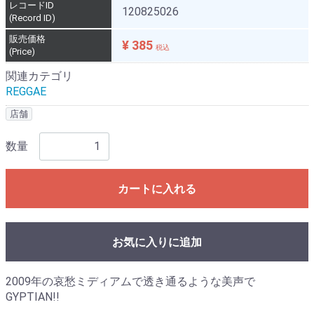
レコードID
120825026
(Record ID)
販売価格
¥ 385
税込
(Price)
関連カテゴリ
REGGAE
店舗
数量
カートに入れる
お気に入りに追加
2009年の哀愁ミディアムで透き通るような美声で
GYPTIAN!!