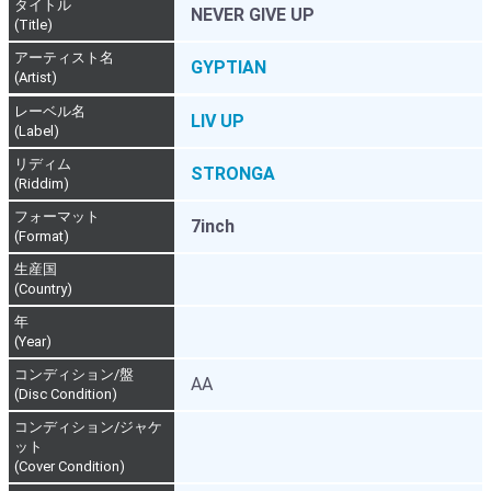
タイトル
NEVER GIVE UP
(Title)
アーティスト名
GYPTIAN
(Artist)
レーベル名
LIV UP
(Label)
リディム
STRONGA
(Riddim)
フォーマット
7inch
(Format)
生産国
(Country)
年
(Year)
コンディション/盤
AA
(Disc Condition)
コンディション/ジャケ
ット
(Cover Condition)