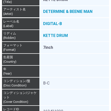
(Title)
アーティスト名
DETERMINE & BEENIE MAN
(Artist)
レーベル名
DIGITAL-B
(Label)
リディム
KETTE DRUM
(Riddim)
フォーマット
7inch
(Format)
生産国
(Country)
年
(Year)
コンディション/盤
B-C
(Disc Condition)
コンディション/ジャケ
ット
(Cover Condition)
レコードID