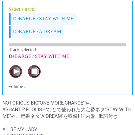
Select a track :
DeBARGE / STAY WITH ME
DeBARGE / A DREAM
Track selected
:
DeBARGE / STAY WITH ME
volume :
NOTORIOUS BIG"ONE MORE CHANCE"や、
ASHANTE"FOOLISH"などで使われた大定番ネタ"STAY WITH
ME"や、定番ネタ"A DREAM"を収録!!国内盤 : 歌詞付き
A.1 BE MY LADY