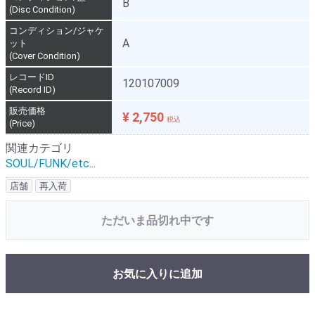
B
(Disc Condition)
コンディション/ジャケ
A
ット
(Cover Condition)
レコードID
120107009
(Record ID)
販売価格
¥ 2,750
税込
(Price)
関連カテゴリ
SOUL/FUNK/etc...
店舗
再入荷
ただいま品切れ中です
お気に入りに追加