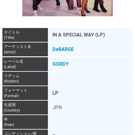
タイトル
IN A SPECIAL WAY (LP)
(Title)
アーティスト名
DeBARGE
(Artist)
レーベル名
GORDY
(Label)
リディム
(Riddim)
フォーマット
LP
(Format)
生産国
JPN
(Country)
年
(Year)
コンディション/盤