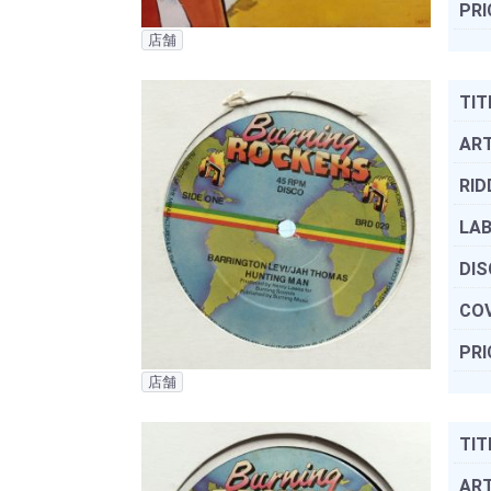
PRI
店舗
TIT
ART
RID
LAB
DIS
COV
PRI
店舗
TIT
ART