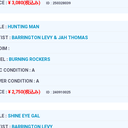
CE :
¥ 3,080(税込み)
ID : 250328039
LE :
HUNTING MAN
IST :
BARRINGTON LEVY & JAH THOMAS
DIM :
EL :
BURNING ROCKERS
C CONDITION :
A
ER CONDITION :
A
CE :
¥ 2,750(税込み)
ID : 240910025
LE :
SHINE EYE GAL
IST :
BARRINGTON LEVY