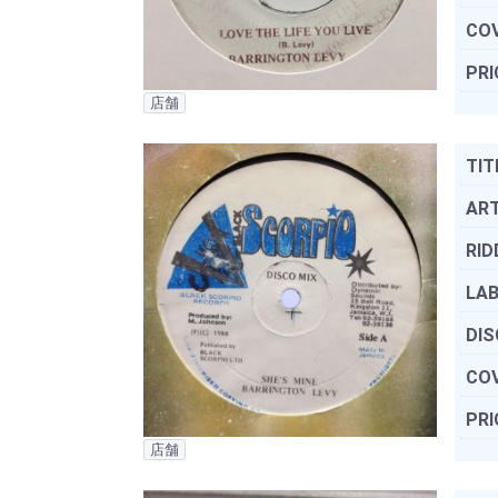
COV
PRI
店舗
TIT
ART
RID
LAB
DIS
COV
PRI
店舗