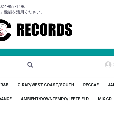
-983-1196
り」機能を活用ください。
/R&B
G-RAP/WEST COAST/SOUTH
REGGAE
JA
DANCE
AMBIENT/DOWNTEMPO/LEFTFIELD
MIX CD