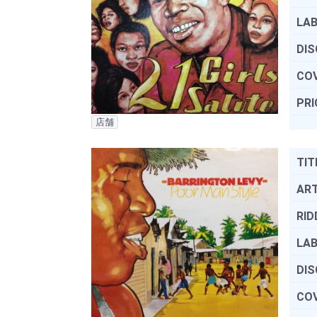
LAB
DIS
COV
PRI
店舗
TIT
ART
RID
LAB
DIS
COV