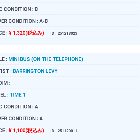
C CONDITION :
B
ER CONDITION :
A-B
CE :
¥ 1,320(税込み)
ID : 251218023
LE :
MINI BUS (ON THE TELEPHONE)
IST :
BARRINGTON LEVY
DIM :
EL :
TIME 1
C CONDITION :
A
ER CONDITION :
A
CE :
¥ 1,100(税込み)
ID : 251120011