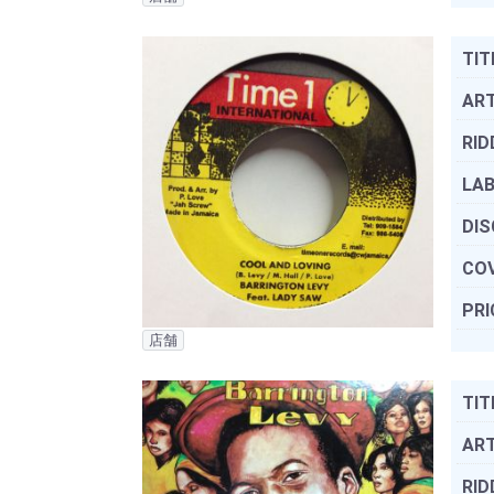
TIT
ART
RID
LAB
DIS
COV
PRI
店舗
TIT
ART
RID