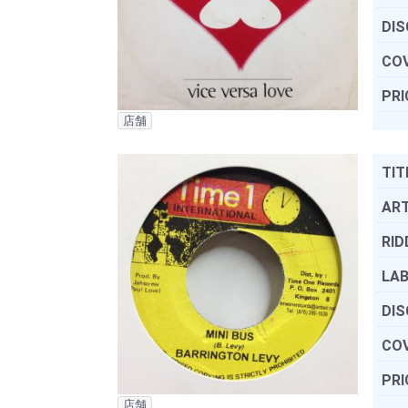
DIS
COV
PRI
店舗
TIT
ART
RID
LAB
DIS
COV
PRI
店舗