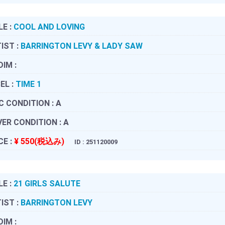
LE :
COOL AND LOVING
IST :
BARRINGTON LEVY & LADY SAW
DIM :
EL :
TIME 1
C CONDITION :
A
ER CONDITION :
A
CE :
¥ 550(税込み)
ID : 251120009
LE :
21 GIRLS SALUTE
IST :
BARRINGTON LEVY
DIM :