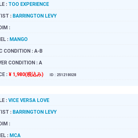
LE :
TOO EXPERIENCE
IST :
BARRINGTON LEVY
DIM :
EL :
MANGO
C CONDITION :
A-B
ER CONDITION :
A
CE :
¥ 1,980(税込み)
ID : 251218028
LE :
VICE VERSA LOVE
IST :
BARRINGTON LEVY
DIM :
EL :
MCA