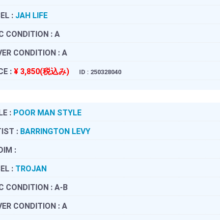
EL :
JAH LIFE
C CONDITION :
A
ER CONDITION :
A
CE :
¥ 3,850(税込み)
ID : 250328040
LE :
POOR MAN STYLE
IST :
BARRINGTON LEVY
DIM :
EL :
TROJAN
C CONDITION :
A-B
ER CONDITION :
A