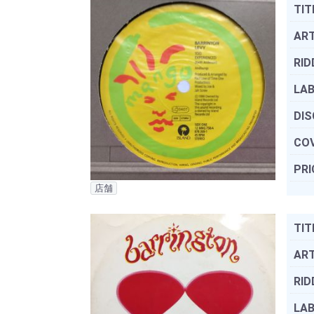
TIT
ART
RID
LAB
DIS
COV
PRI
店舗
TIT
ART
RID
LAB