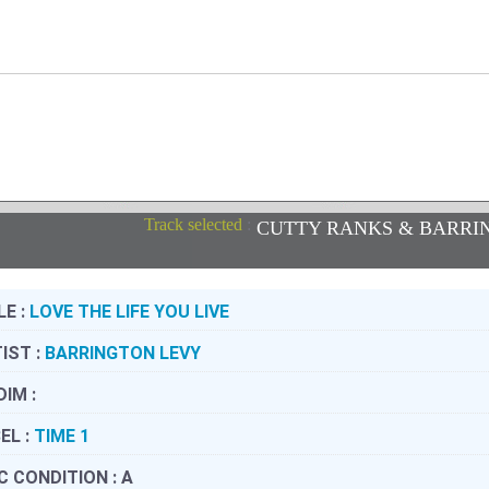
Track selected
:
CUTTY RANKS & BARR
LE :
LOVE THE LIFE YOU LIVE
IST :
BARRINGTON LEVY
DIM :
EL :
TIME 1
C CONDITION :
A