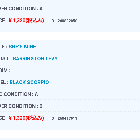
ER CONDITION :
A
CE :
¥ 1,320(税込み)
ID : 260802050
LE :
SHE'S MINE
IST :
BARRINGTON LEVY
DIM :
EL :
BLACK SCORPIO
C CONDITION :
A
ER CONDITION :
B
CE :
¥ 1,320(税込み)
ID : 260417011