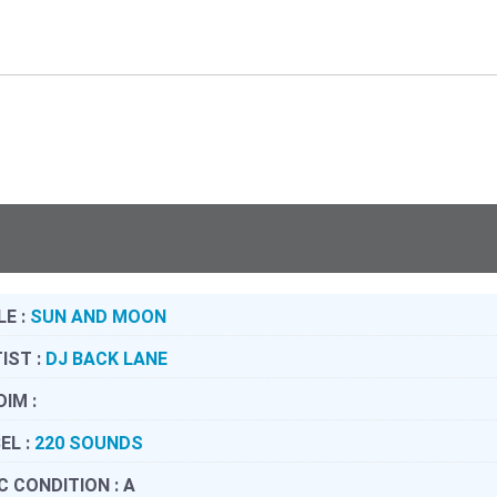
LE :
SUN AND MOON
IST :
DJ BACK LANE
DIM :
EL :
220 SOUNDS
C CONDITION :
A