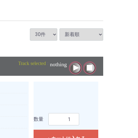
Track selected
:
nothing
数量