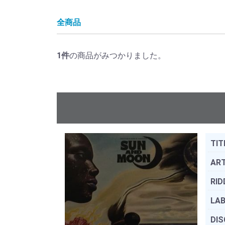
全商品
1
件
の商品がみつかりました。
TIT
ART
RID
LAB
DIS