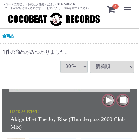
レコードの買取り・販売はお任せください! ☎ 024-983-1196
Menu
0
!! カートの記録は消去されます、「お気に入り」機能を活用ください。
全商品
1
件
の商品がみつかりました。
Track selected
:
Abigail/Let The Joy Rise (Thunderpuss 2000 Club
Mix)