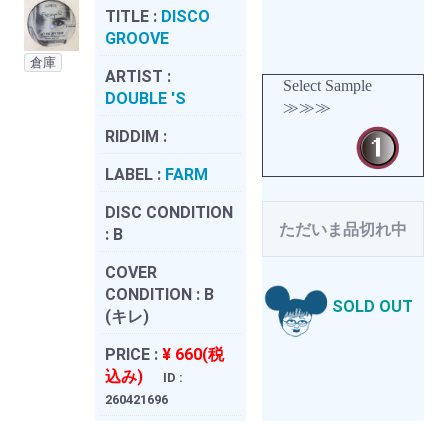
TITLE :
DISCO
GROOVE
倉庫
ARTIST :
Select Sample
DOUBLE 'S
≫≫≫
RIDDIM :
LABEL :
FARM
DISC CONDITION
ただいま品切れ中
:
B
COVER
CONDITION :
B
SOLD OUT
(キレ)
PRICE :
¥ 660(税
込み)
ID :
260421696