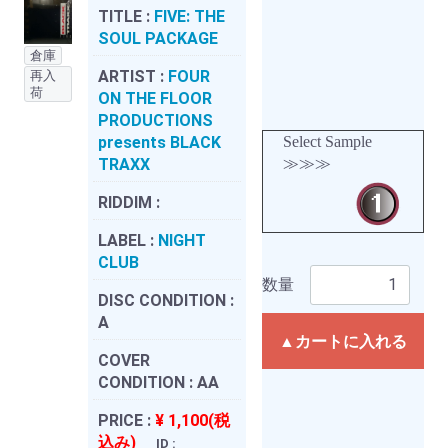
TITLE :
FIVE: THE
SOUL PACKAGE
倉庫
ARTIST :
FOUR
再入
荷
ON THE FLOOR
PRODUCTIONS
presents BLACK
Select Sample
TRAXX
≫≫≫
RIDDIM :
LABEL :
NIGHT
CLUB
数量
DISC CONDITION :
A
▲カートに入れる
COVER
CONDITION :
AA
PRICE :
¥ 1,100(税
込み)
ID :