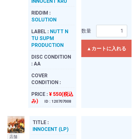
INNOCENT KRU
RIDDIM :
SOLUTION
数量
LABEL :
NUTT N
TU SUPM
PRODUCTION
▲カートに入れる
DISC CONDITION
:
AA
COVER
CONDITION :
PRICE :
¥ 550(税込
み)
ID : 120707008
TITLE :
INNOCENT (LP)
店舗