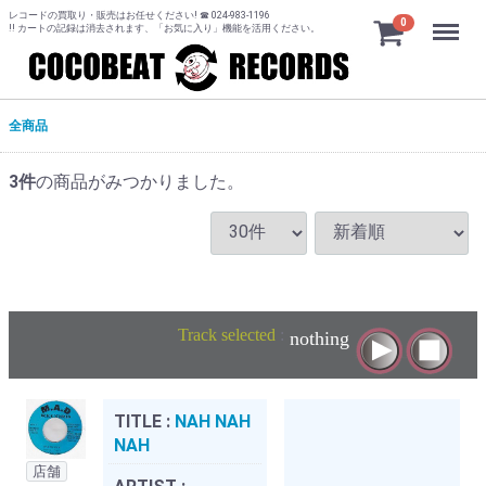
レコードの買取り・販売はお任せください! ☎ 024-983-1196
Menu
0
!! カートの記録は消去されます、「お気に入り」機能を活用ください。
全商品
3
件
の商品がみつかりました。
Track selected
:
nothing
TITLE :
NAH NAH
NAH
店舗