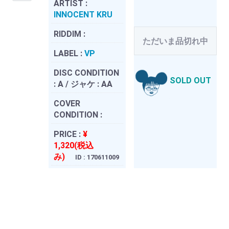
ARTIST :
INNOCENT KRU
RIDDIM :
ただいま品切れ中
LABEL :
VP
DISC CONDITION
SOLD OUT
:
A / ジャケ : AA
COVER
CONDITION :
PRICE :
¥
1,320(税込
み)
ID : 170611009