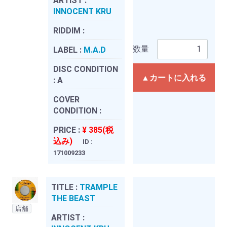
ARTIST :
INNOCENT KRU
RIDDIM :
数量
LABEL :
M.A.D
DISC CONDITION
▲カートに入れる
:
A
COVER
CONDITION :
PRICE :
¥ 385(税
込み)
ID :
171009233
TITLE :
TRAMPLE
THE BEAST
店舗
ARTIST :