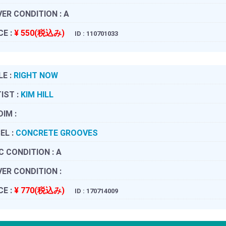
ER CONDITION :
A
CE :
¥ 550(税込み)
ID : 110701033
LE :
RIGHT NOW
IST :
KIM HILL
DIM :
EL :
CONCRETE GROOVES
C CONDITION :
A
ER CONDITION :
CE :
¥ 770(税込み)
ID : 170714009