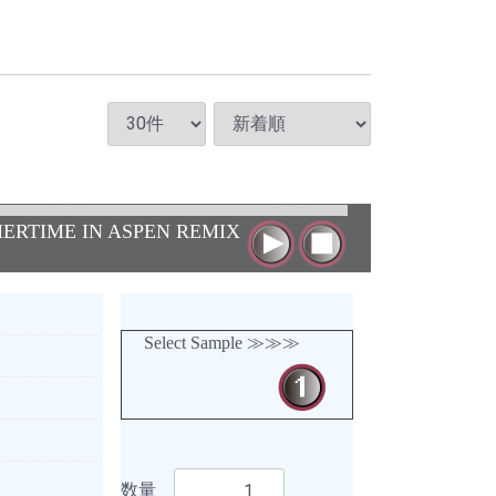
ERTIME IN ASPEN REMIX
Select Sample ≫≫≫
数量