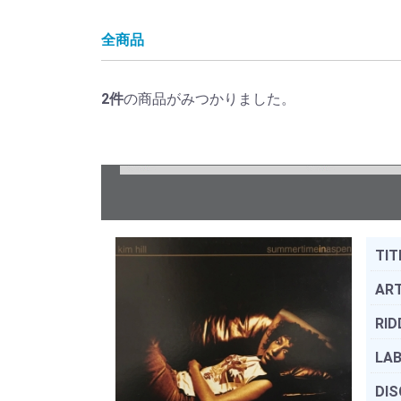
全商品
2
件
の商品がみつかりました。
TIT
ART
RID
LAB
DIS