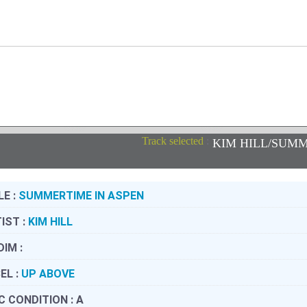
Track selected
:
KIM HILL/SUMM
LE :
SUMMERTIME IN ASPEN
IST :
KIM HILL
DIM :
EL :
UP ABOVE
C CONDITION :
A