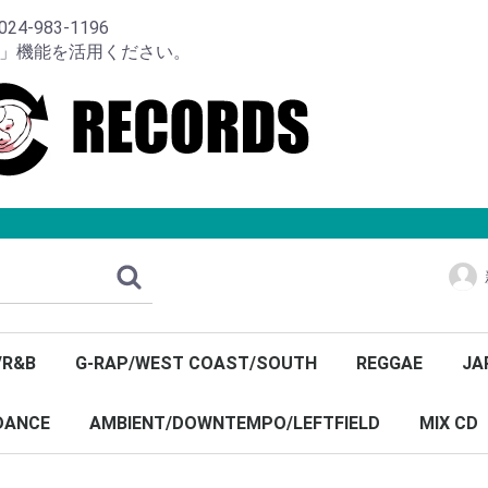
-983-1196
り」機能を活用ください。
/R&B
G-RAP/WEST COAST/SOUTH
REGGAE
JA
DANCE
AMBIENT/DOWNTEMPO/LEFTFIELD
MIX CD