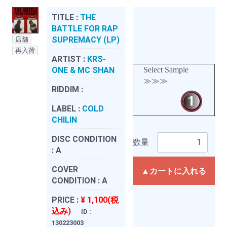
TITLE :
THE
BATTLE FOR RAP
SUPREMACY (LP)
店舗
再入荷
ARTIST :
KRS-
ONE & MC SHAN
Select Sample
≫≫≫
RIDDIM :
LABEL :
COLD
CHILIN
DISC CONDITION
数量
:
A
COVER
▲カートに入れる
CONDITION :
A
PRICE :
¥ 1,100(税
込み)
ID :
130223003