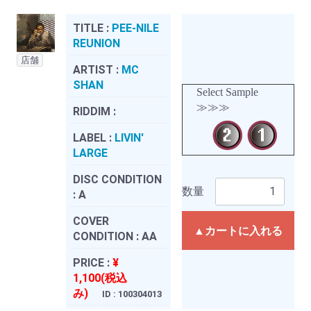
TITLE :
PEE-NILE
REUNION
店舗
ARTIST :
MC
SHAN
Select Sample
≫≫≫
RIDDIM :
LABEL :
LIVIN'
LARGE
DISC CONDITION
数量
:
A
COVER
▲カートに入れる
CONDITION :
AA
PRICE :
¥
1,100(税込
み)
ID : 100304013