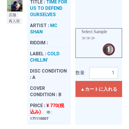
TITLE :
TIME FOR
US TO DEFEND
OURSELVES
店舗
再入荷
ARTIST :
MC
SHAN
Select Sample
≫≫≫
RIDDIM :
LABEL :
COLD
CHILLIN'
DISC CONDITION
数量
:
A
COVER
▲カートに入れる
CONDITION :
B
PRICE :
¥ 770(税
込み)
ID :
171110007