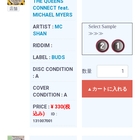
THE QUEENS
CONNECT feat.
店舗
MICHAEL MYERS
ARTIST :
MC
Select Sample
SHAN
≫≫≫
RIDDIM :
LABEL :
BUDS
DISC CONDITION
数量
:
A
COVER
▲カートに入れる
CONDITION :
A
PRICE :
¥ 330(税
込み)
ID :
131007001