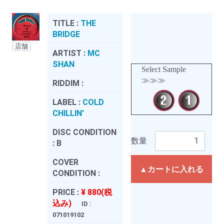
TITLE :
THE
BRIDGE
店舗
ARTIST :
MC
SHAN
Select Sample
≫≫≫
RIDDIM :
LABEL :
COLD
CHILLIN'
DISC CONDITION
数量
:
B
COVER
▲カートに入れる
CONDITION :
PRICE :
¥ 880(税
込み)
ID :
071019102