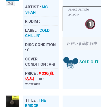
店舗
ARTIST :
MC
Select Sample
SHAN
≫≫≫
RIDDIM :
LABEL :
COLD
CHILLIN'
ただいま品切れ中
DISC CONDITION
:
C
COVER
SOLD OUT
CONDITION :
A-B
PRICE :
¥ 330(税
込み)
ID :
250722033
TITLE :
THE
BRIDGE