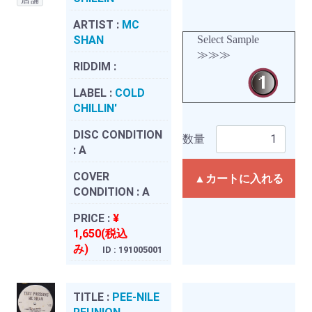
ARTIST :
MC
SHAN
Select Sample
≫≫≫
RIDDIM :
LABEL :
COLD
CHILLIN'
DISC CONDITION
数量
:
A
COVER
▲カートに入れる
CONDITION :
A
PRICE :
¥
1,650(税込
み)
ID : 191005001
TITLE :
PEE-NILE