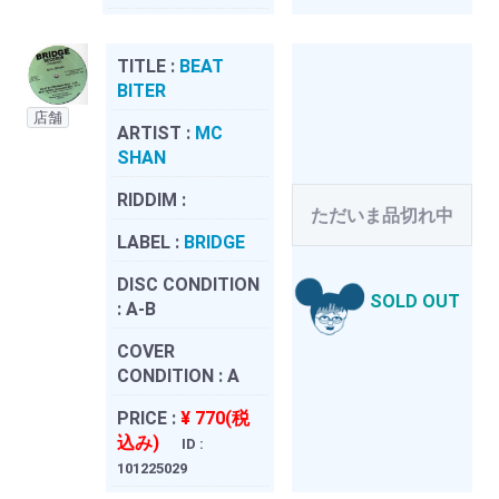
TITLE :
BEAT
BITER
店舗
ARTIST :
MC
SHAN
RIDDIM :
ただいま品切れ中
LABEL :
BRIDGE
DISC CONDITION
SOLD OUT
:
A-B
COVER
CONDITION :
A
PRICE :
¥ 770(税
込み)
ID :
101225029