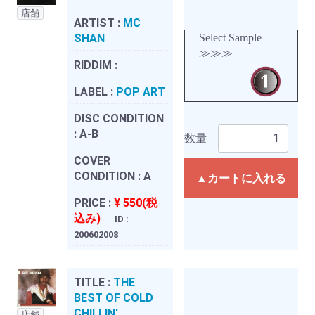
店舗
ARTIST :
MC
SHAN
Select Sample
≫≫≫
RIDDIM :
LABEL :
POP ART
DISC CONDITION
:
A-B
数量
COVER
CONDITION :
A
▲カートに入れる
PRICE :
¥ 550(税
込み)
ID :
200602008
TITLE :
THE
BEST OF COLD
CHILLIN'
店舗