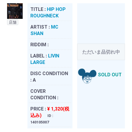
TITLE :
HIP HOP
ROUGHNECK
店舗
ARTIST :
MC
SHAN
RIDDIM :
ただいま品切れ中
LABEL :
LIVIN
LARGE
DISC CONDITION
SOLD OUT
:
A
COVER
CONDITION :
PRICE :
¥ 1,320(税
込み)
ID :
140105007