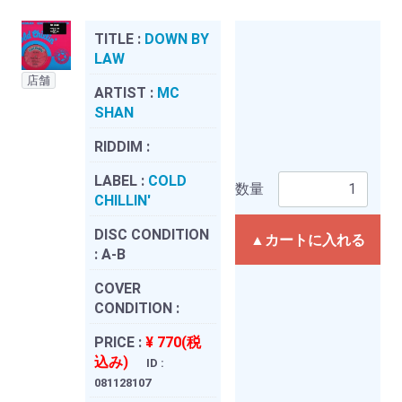
TITLE :
DOWN BY
LAW
店舗
ARTIST :
MC
SHAN
RIDDIM :
LABEL :
COLD
数量
CHILLIN'
DISC CONDITION
▲カートに入れる
:
A-B
COVER
CONDITION :
PRICE :
¥ 770(税
込み)
ID :
081128107