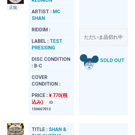
REUNION
店舗
ARTIST :
MC
SHAN
RIDDIM :
ただいま品切れ中
LABEL :
TEST
PRESSING
DISC CONDITION
SOLD OUT
:
B-C
COVER
CONDITION :
PRICE :
¥ 770(税
込み)
ID :
150607013
TITLE :
SHAN &