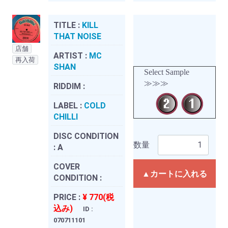
TITLE :
KILL
THAT NOISE
店舗
ARTIST :
MC
再入荷
SHAN
Select Sample
≫≫≫
RIDDIM :
LABEL :
COLD
CHILLI
DISC CONDITION
数量
:
A
COVER
▲カートに入れる
CONDITION :
PRICE :
¥ 770(税
込み)
ID :
070711101